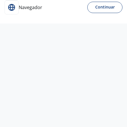
Navegador
Continuar
Para Candidatos
Acesse o site de empregos líder e se candidate a
vagas adequadas ao seu perfil de forma fácil e
rápida.