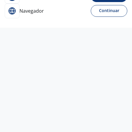
Navegador
Continuar
Para Candidatos
Acesse o site de empregos líder e se candidate a
vagas adequadas ao seu perfil de forma fácil e
rápida.