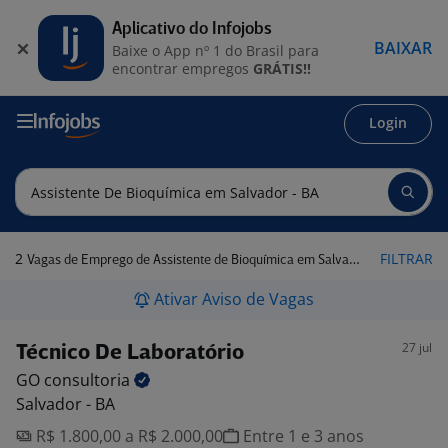
Aplicativo do Infojobs
BAIXAR
Baixe o App nº 1 do Brasil para
encontrar empregos
GRÁTIS!!
Login
2
FILTRAR
Vagas de Emprego de Assistente de Bioquímica em Salvador - BA
Ativar Aviso de Vagas
27 jul
Técnico De Laboratório
GO
consultoria
Salvador - BA
R$ 1.800,00 a R$ 2.000,00
Entre 1 e 3 anos