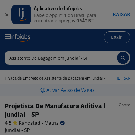
Aplicativo do Infojobs
BAIXAR
Baixe o App nº 1 do Brasil para
encontrar empregos
GRÁTIS!!
Login
1
FILTRAR
Vaga de Emprego de Assistente de Bagagem em Jundiaí - SP
Ativar Aviso de Vagas
Ontem
Projetista De Manufatura Aditiva |
Jundiai - SP
4,5
Randstad -
Matriz
Jundiaí - SP