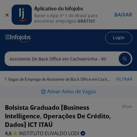
Aplicativo do Infojobs
BAIXAR
Baixe o App nº 1 do Brasil para
encontrar empregos
GRÁTIS!!
Login
1
FILTRAR
Vagas de Emprego de Assistente de Back Office em Cachoeirinha - RS
Ativar Aviso de Vagas
26 jun
Bolsista Graduado [Business
Intelligence, Operações De Crédito,
Dados] ICT ITAÚ
4,6
INSTITUTO EUVALDO
LODI