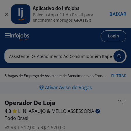
Aplicativo do Infojobs
BAIXAR
Baixe o App nº 1 do Brasil para
encontrar empregos
GRÁTIS!!
Login
3
FILTRAR
Vagas de Emprego de Assistente de Atendimento ao Consumidor em Itapevi - SP
Ativar Aviso de Vagas
25 jul
Operador De Loja
4,3
L. N. ARAUJO & MELLO
ASSESSORIA
Todo Brasil
R$ 1.512,00 a R$ 4.570,00