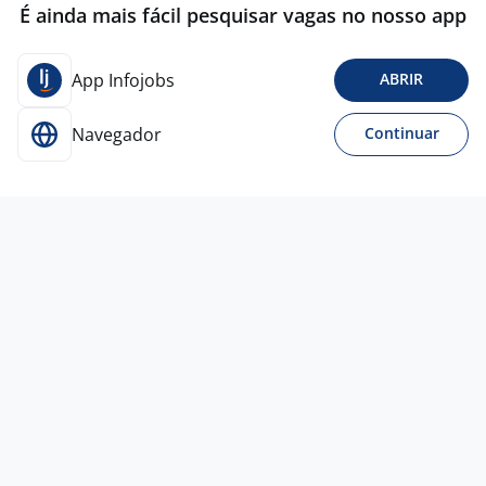
É ainda mais fácil pesquisar vagas no nosso app
App Infojobs
ABRIR
Navegador
Continuar
Para Candidatos
Acesse o site de empregos líder e se candidate a
vagas adequadas ao seu perfil de forma fácil e
rápida.