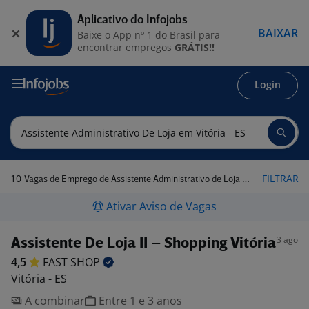
Aplicativo do Infojobs
BAIXAR
Baixe o App nº 1 do Brasil para
encontrar empregos
GRÁTIS!!
Login
10
FILTRAR
Vagas de Emprego de Assistente Administrativo de Loja em Vitória - ES
Ativar Aviso de Vagas
3 ago
Assistente De Loja II – Shopping Vitória
4,5
FAST
SHOP
Vitória - ES
A combinar
Entre 1 e 3 anos