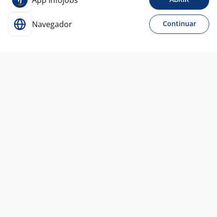
App Infojobs
Navegador
Continuar
Para Candidatos
Acesse o site de empregos líder e se candidate a
vagas adequadas ao seu perfil de forma fácil e
rápida.