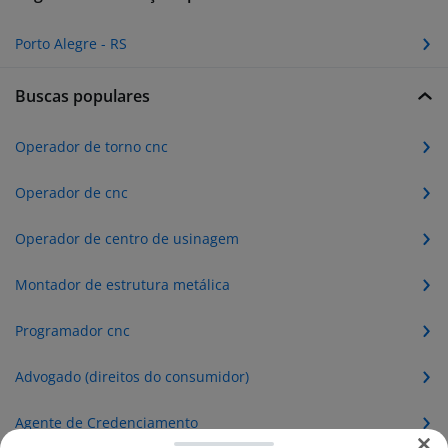
Porto Alegre - RS
Buscas populares
Operador de torno cnc
Operador de cnc
Operador de centro de usinagem
Montador de estrutura metálica
Programador cnc
Advogado (direitos do consumidor)
Agente de Credenciamento