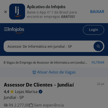
Aplicativo do Infojobs
BAIXAR
Baixe o App nº 1 do Brasil para
encontrar empregos
GRÁTIS!!
Login
8
FILTRAR
Vagas de Emprego de Assessor de Informática em Jundiaí - SP
Ativar Aviso de Vagas
22 jul
Assessor De Clientes - Jundiaí
4,4
Lojas
Marisa
Jundiaí - SP
R$ 2.277,00
Sem experiência