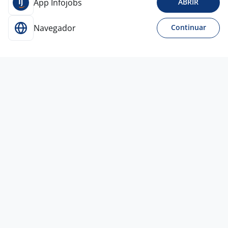
App Infojobs
ABRIR
Navegador
Continuar
Para Candidatos
Acesse o site de empregos líder e se candidate a
vagas adequadas ao seu perfil de forma fácil e
rápida.