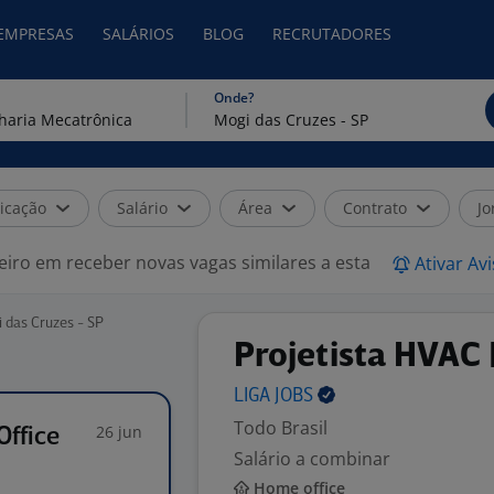
 EMPRESAS
SALÁRIOS
BLOG
RECRUTADORES
Onde?
icação
Salário
Área
Contrato
Jo
eiro em receber novas vagas similares a esta
Ativar Av
 das Cruzes - SP
Projetista HVAC |
LIGA
JOBS
Todo Brasil
26 jun
Office
Salário a combinar
Home office