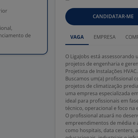
ior
CANDIDATAR-ME
onal,
enciamento de
VAGA
EMPRESA
COMP
O LigaJobs está assessorando 
projetos de engenharia e gere
Projetista de Instalações HVAC.
Buscamos um(a) profissional c
projetos de climatização predi
uma empresa especializada em 
ideal para profissionais em fas
técnico, operacional e foco na 
O profissional atuará no desen
empreendimentos de média e 
como hospitais, data centers, a
educacionais, industriais e inf