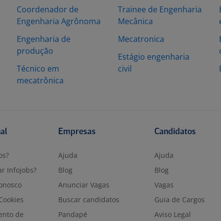
Coordenador de
Trainee de Engenharia
Engenharia Agrônoma
Mecânica
Engenharia de
Mecatronica
produção
Estágio engenharia
Técnico em
civil
mecatrônica
nal
Empresas
Candidatos
os?
Ajuda
Ajuda
r Infojobs?
Blog
Blog
onosco
Anunciar Vagas
Vagas
 Cookies
Buscar candidatos
Guia de Cargos
ento de
Pandapé
Aviso Legal