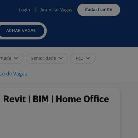
Cadastrar CV
Login
Anunciar Vagas
ACHAR VAGAS
rnada
Senioridade
PcD
iso de Vagas
 Revit | BIM | Home Office