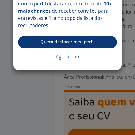
Com o perfil destacado, você tem até
10x
Assistência Médica Amil (com c
mais chances
de receber convites para
Equipamentos e softwares forn
entrevistas e fica no topo da lista dos
Atuação 100% home office.
recrutadores.
Jornada: segunda a sexta-feira,
Benefícios:
-. Convênio Médico Amil Enfer
Quero destacar meu perfil
Número de vagas:
2
Agora não
Tipo de contrato e Jornada:
Pre
Área Profissional:
Analista em 