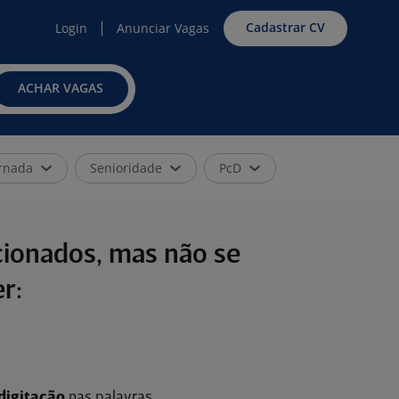
Cadastrar CV
Login
Anunciar Vagas
ACHAR VAGAS
rnada
Senioridade
PcD
cionados, mas não se
r:
digitação
nas palavras