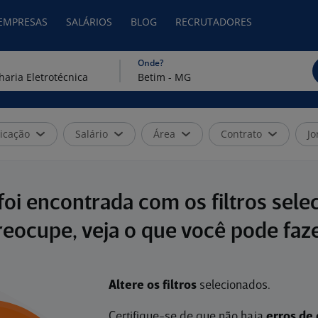
 EMPRESAS
SALÁRIOS
BLOG
RECRUTADORES
Onde?
icação
Salário
Área
Contrato
Jo
oi encontrada com os filtros sele
reocupe, veja o que você pode faze
Altere os filtros
selecionados.
Certifique-se de que não haja
erros de 