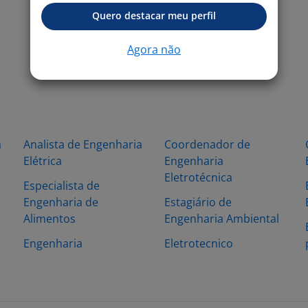
Quero destacar meu perfil
Agora não
a
Analista de Engenharia
Coordenador de
Elétrica
Engenharia
Eletrotécnica
Especialista de
Engenharia de
Estagiário de
Alimentos
Engenharia Ambiental
Engenharia
Eletrotecnico