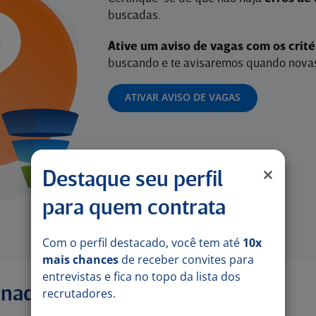
buscadas.
Ative um aviso de vagas com os crit
buscando e te avisaremos quando novas
ATIVAR AVISO DE VAGAS
Destaque seu perfil
para quem contrata
Com o perfil destacado, você tem até
10x
mais chances
de receber convites para
entrevistas e fica no topo da lista dos
onadas
recrutadores.