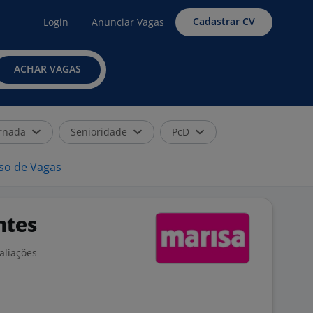
Cadastrar CV
Login
Anunciar Vagas
ACHAR VAGAS
rnada
Senioridade
PcD
iso de Vagas
ntes
aliações