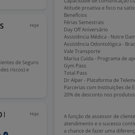
Capacidade de comunicação cla
Atitude proativa e foco na satis
Benefícios
Férias Semestrais
Hoje
S
Day Off Aniversário
Assistência Médica - Notre Da
Assistência Odontológica - Bra
Vale Transporte
Marisa Cuida - Programa de ap
lientes de Seguro
Gym Pass
des riscos) e
Total Pass
Dr Alper - Plataforma de Telem
Parcerias com Instituições de 
20% de desconto nos produtos
Hoje
 |
A função de assessor de client
atendimento e o sucesso contín
a chance de fazer uma diferença
A.