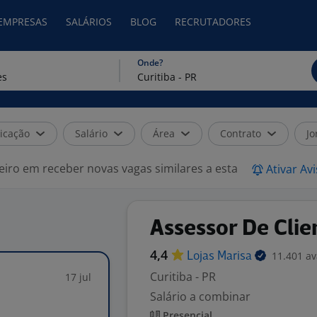
 EMPRESAS
SALÁRIOS
BLOG
RECRUTADORES
Onde?
icação
Salário
Área
Contrato
Jo
eiro em receber novas vagas similares a esta
Ativar Av
Assessor De Clie
4,4
11.401 av
Lojas
Marisa
Curitiba - PR
17 jul
Salário a combinar
Presencial