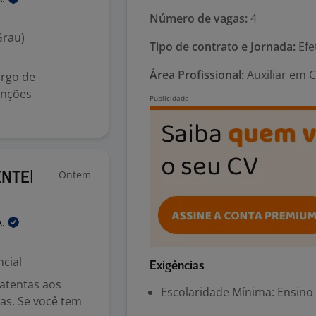
Número de vagas:
4
Grau)
Tipo de contrato e Jornada:
Efet
Área Profissional:
Auxiliar em 
argo de
unções
Ontem
ENTE|
A.
cial
Exigências
atentas aos
Escolaridade Mínima: Ensino
as. Se você tem