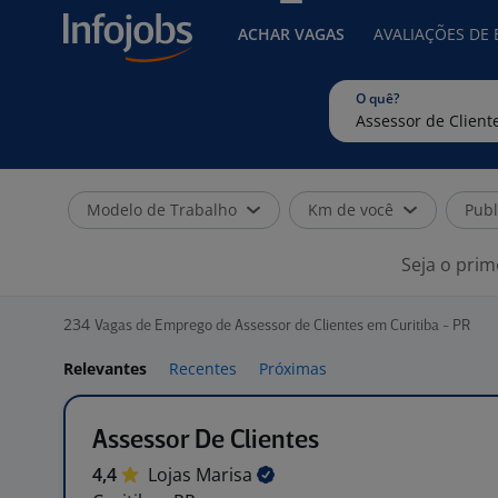
ACHAR VAGAS
AVALIAÇÕES DE
O quê?
Modelo de Trabalho
Km de você
Publ
Seja o prim
234
Vagas de Emprego de Assessor de Clientes em Curitiba - PR
Relevantes
Recentes
Próximas
Assessor De Clientes
4,4
Lojas
Marisa