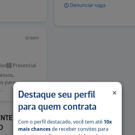
Denunciar vaga
Ontem
ior
Presencial
essos,
os para
..
Destaque seu perfil
para quem contrata
Ontem
ENTE
Com o perfil destacado, você tem até
10x
D
mais chances
de receber convites para