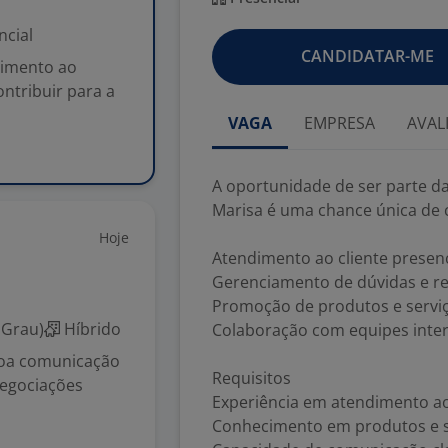
ncial
CANDIDATAR-ME
dimento ao
ontribuir para a
VAGA
EMPRESA
AVAL
A oportunidade de ser parte da
Marisa é uma chance única de c
Hoje
Atendimento ao cliente presenc
Gerenciamento de dúvidas e r
Promoção de produtos e servi
 Grau)
Híbrido
Colaboração com equipes inter
boa comunicação
Requisitos
negociações
Experiência em atendimento ao
Conhecimento em produtos e se