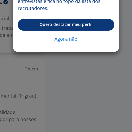
entrevistas e fica no topo da lista dos
A.
recrutadores.
cial
Quero destacar meu perfil
 trabalho:
nda a sábado, das
Agora não
Ontem
mental (1º grau)
alidade,
edor para nossos