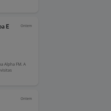
Ontem
ba E
na Alpha FM. A
visitas
Ontem