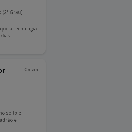
 (2º Grau)
que a tecnologia
 dias
Ontem
or
io solto e
padrão e