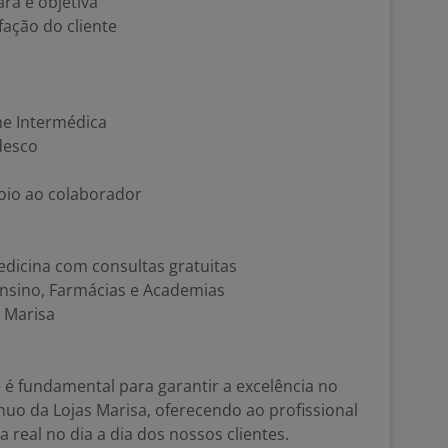
ra e objetiva
fação do cliente
me Intermédica
desco
oio ao colaborador
edicina com consultas gratuitas
Ensino, Farmácias e Academias
 Marisa
e é fundamental para garantir a excelência no
uo da Lojas Marisa, oferecendo ao profissional
 real no dia a dia dos nossos clientes.