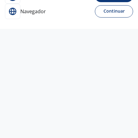
Navegador
Continuar
Para Candidatos
Acesse o site de empregos líder e se candidate a
vagas adequadas ao seu perfil de forma fácil e
rápida.