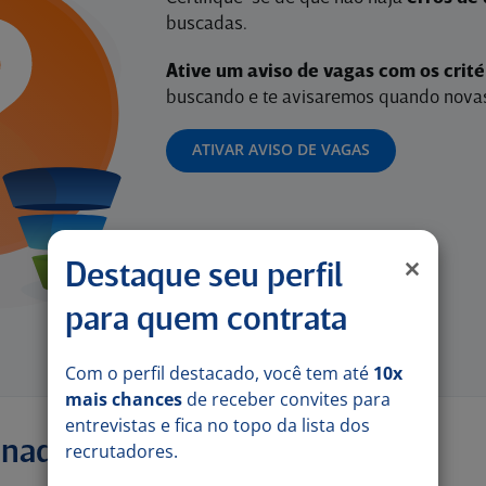
buscadas.
Ative um aviso de vagas com os crit
buscando e te avisaremos quando novas
ATIVAR AVISO DE VAGAS
Destaque seu perfil
para quem contrata
Com o perfil destacado, você tem até
10x
mais chances
de receber convites para
entrevistas e fica no topo da lista dos
onadas
recrutadores.