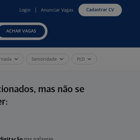
Cadastrar CV
Login
Anunciar Vagas
ACHAR VAGAS
rnada
Senioridade
PcD
cionados, mas não se
r:
digitação
nas palavras