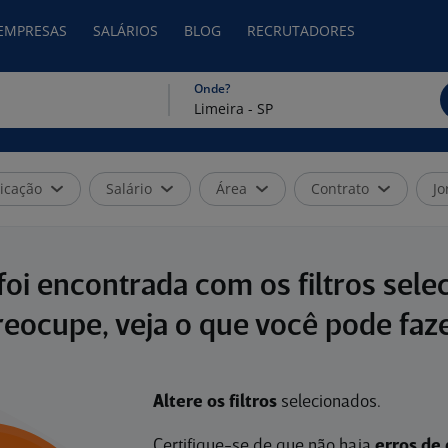
 EMPRESAS
SALÁRIOS
BLOG
RECRUTADORES
Onde?
icação
Salário
Área
Contrato
Jo
oi encontrada com os filtros sele
reocupe, veja o que você pode faze
Altere os filtros
selecionados.
Certifique-se de que não haja
erros de 