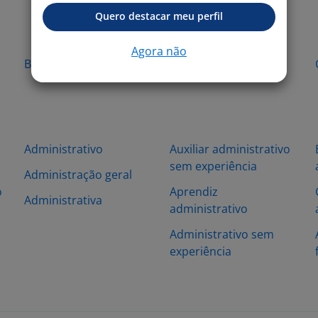
Quero destacar meu perfil
Agora não
Bauru - SP
Bertioga - SP
Administrativo
Auxiliar administrativo
sem experiência
Administração geral
o
Aprendiz
Administrativa
administrativo
Administrativo sem
experiência