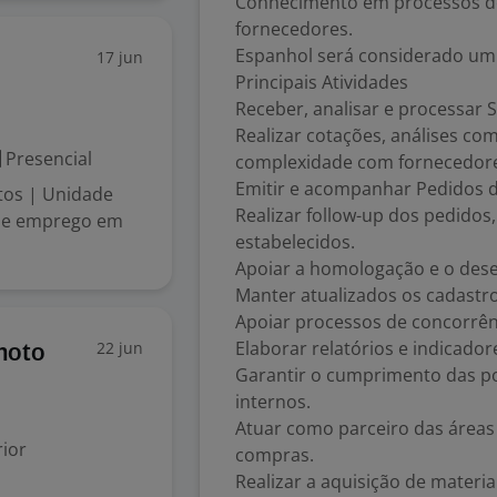
Conhecimento em processos d
fornecedores.
Espanhol será considerado um d
17 jun
Principais Atividades
Receber, analisar e processar S
Realizar cotações, análises co
Presencial
complexidade com fornecedor
Emitir e acompanhar Pedidos 
tos | Unidade
Realizar follow-up dos pedido
 de emprego em
estabelecidos.
Apoiar a homologação e o des
Manter atualizados os cadastro
Apoiar processos de concorrênc
Elaborar relatórios e indicado
22 jun
moto
Garantir o cumprimento das po
internos.
Atuar como parceiro das áreas
ior
compras.
Realizar a aquisição de materia