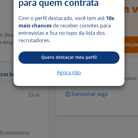
para quem contrata
Com o perfil destacado, você tem até
10x
mais chances
de receber convites para
entrevistas e fica no topo da lista dos
s: Realizar
recrutadores.
a empresa;
Quero destacar meu perfil
Exigências
Agora não
ras localidades:
Escolaridade Mínima: Ensino
Denunciar vaga
23 jul
 Ecossistema