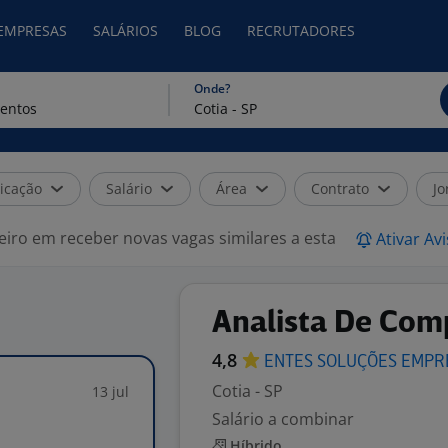
 EMPRESAS
SALÁRIOS
BLOG
RECRUTADORES
Onde?
icação
Salário
Área
Contrato
Jo
eiro em receber novas vagas similares a esta
Ativar Av
Analista De Comp
4,8
ENTES SOLUÇÕES EMPR
Cotia - SP
13 jul
Salário a combinar
Híbrido