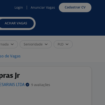
Cadastrar CV
Login
Anunciar Vagas
ACHAR VAGAS
rnada
Senioridade
PcD
iso de Vagas
ras Jr
9 avaliações
ESARIAIS
LTDA