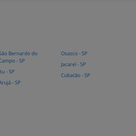
São Bernardo do
Osasco - SP
Campo - SP
Jacareí - SP
Itu - SP
Cubatão - SP
Arujá - SP