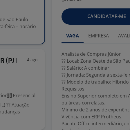
CANDIDATAR-ME
 de São Paulo
a-feira – horário
VAGA
EMPRESA
AVAL
Analista de Compras Júnior
4 ago
 (PJ |
?? Local: Zona Oeste de São Pa
?? Salário: A combinar
?? Jornada: Segunda a sexta-fei
?? Modelo de trabalho: Híbrido 
Requisitos
ior
Presencial
Ensino Superior completo em A
ou áreas correlatas.
L) ?? Atuação
Mínimo de 2 anos de experiênc
 mudanças
Vivência com ERP Protheus.
Pacote Office intermediário, c