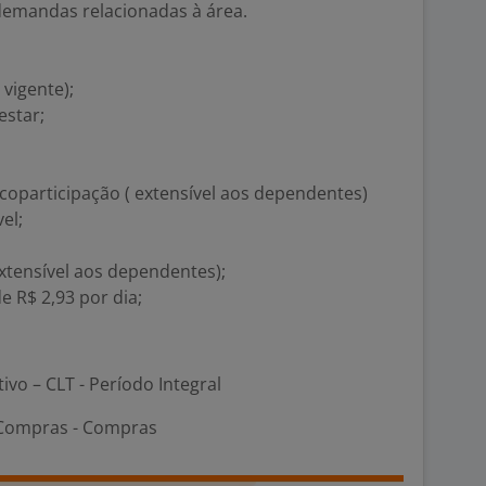
demandas relacionadas à área.
 vigente);
estar;
 coparticipação ( extensível aos dependentes)
el;
extensível aos dependentes);
de R$ 2,93 por dia;
tivo – CLT - Período Integral
 Compras - Compras