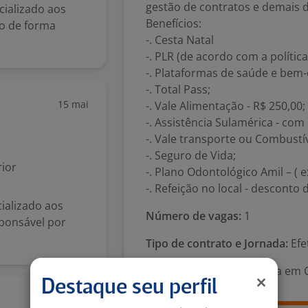
gestão de contratos e demais 
cializado aos
Benefícios:
do de forma
-. Cesta Natal
-. PLR (de acordo com a política
-. Plataformas de saúde e bem-
-. Total Pass;
15 mai
-. Vale Alimentação - R$ 250,00;
-. Assistência Sulamérica - com
-. Vale transporte ou Combustív
-. Seguro de Vida;
ior
-. Plano Odontológico Amil – ( 
-. Refeição no local - desconto 
ializado aos
Número de vagas:
1
sponsável por
Tipo de contrato e Jornada:
Efe
Área Profissional:
Analista em
Destaque seu perfil
11 mai