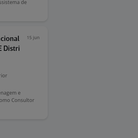
ssistema de
15 jun
ncional
 Distri
ior
zenagem e
 como Consultor