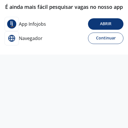
É ainda mais fácil pesquisar vagas no nosso app
App Infojobs
ABRIR
Navegador
Continuar
17 jul
Analista De Supply Chain I São Paulo -
SP / Maracanaú - CE
The Foursales
Company
Fortaleza - CE
A combinar
Ensino Superior
Presencial