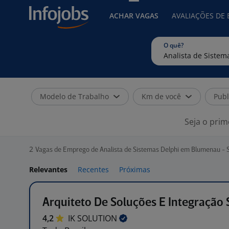
ACHAR VAGAS
AVALIAÇÕES DE
O quê?
Modelo de Trabalho
Km de você
Publ
Seja o prim
2
Vagas de Emprego de Analista de Sistemas Delphi em Blumenau - 
Relevantes
Recentes
Próximas
Arquiteto De Soluções E Integração 
4,2
IK
SOLUTION