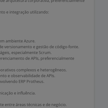
e arquitetura corporativa, preferencialmente
o e integração utilizando:
 em ambiente Azure.
e versionamento e gestão de código-fonte.
ágeis, especialmente Scrum.
renciamento de APIs, preferencialmente
porativos complexos e heterogêneos.
o e observabilidade de APIs.
nvolvendo ERP Protheus.
cação e influência.
.
e entre áreas técnicas e de negócio.