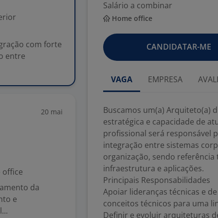
Salário a combinar
rior
Home office
egração com forte
CANDIDATAR-ME
o entre
VAGA
EMPRESA
AVAL
Buscamos um(a) Arquiteto(a) d
20 mai
estratégica e capacidade de at
profissional será responsável po
integração entre sistemas corp
organização, sendo referência 
infraestrutura e aplicações.
office
Principais Responsabilidades
pamento da
Apoiar lideranças técnicas e d
nto e
conceitos técnicos para uma li
..
Definir e evoluir arquiteturas 