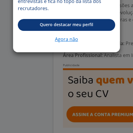
entrevistas e fica no topo da lista dos
capaz de conduzir discussões ar
recrutadores.
negócio e impulsionar a evoluç
soluções modernas, seguras e e
Quero destacar meu perfil
Número de vagas:
1
Agora não
Tipo de contrato e Jornada:
Pre
Área Profissional:
Analista em I