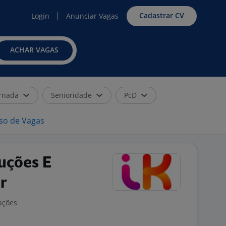
Cadastrar CV
Login
Anunciar Vagas
ACHAR VAGAS
rnada
Senioridade
PcD
iso de Vagas
uções E
r
ações