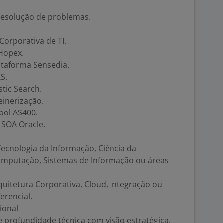
 resolução de problemas.
orporativa de TI.
Hopex.
taforma Sensedia.
S.
tic Search.
einerização.
bol AS400.
SOA Oracle.
ecnologia da Informação, Ciência da
mputação, Sistemas de Informação ou áreas
quitetura Corporativa, Cloud, Integração ou
erencial.
ional
profundidade técnica com visão estratégica,