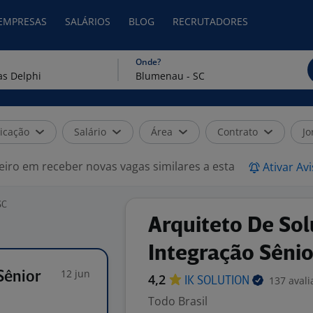
 EMPRESAS
SALÁRIOS
BLOG
RECRUTADORES
Onde?
icação
Salário
Área
Contrato
Jo
eiro em receber novas vagas similares a esta
Ativar Av
SC
Arquiteto De Sol
Integração Sênio
12 jun
Sênior
4,2
137 avali
IK
SOLUTION
Todo Brasil