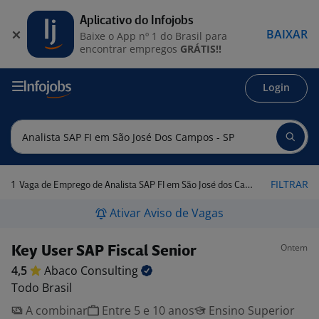
Aplicativo do Infojobs
BAIXAR
Baixe o App nº 1 do Brasil para
encontrar empregos
GRÁTIS!!
Login
1
FILTRAR
Vaga de Emprego de Analista SAP FI em São José dos Campos - SP
Ativar Aviso de Vagas
Ontem
Key User SAP Fiscal Senior
4,5
Abaco
Consulting
Todo Brasil
A combinar
Entre 5 e 10 anos
Ensino Superior