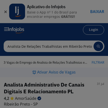
Aplicativo do Infojobs
BAIXAR
Baixe o App nº 1 do Brasil para
encontrar empregos
GRÁTIS!!
Login
3
FILTRAR
Vagas de Emprego de Analista de Relações Trabalhistas em Ribeirão Preto - SP
Ativar Aviso de Vagas
31 jul
Analista Administrativo De Canais
Digitais E Relacionamento PL
4,2
AmorSaúde
Ribeirão Preto - SP