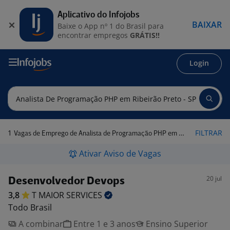
Aplicativo do Infojobs
BAIXAR
Baixe o App nº 1 do Brasil para
encontrar empregos
GRÁTIS!!
Login
1
FILTRAR
Vagas de Emprego de Analista de Programação PHP em Ribeirão Preto - SP
Ativar Aviso de Vagas
20 jul
Desenvolvedor Devops
3,8
T MAIOR
SERVICES
Todo Brasil
A combinar
Entre 1 e 3 anos
Ensino Superior