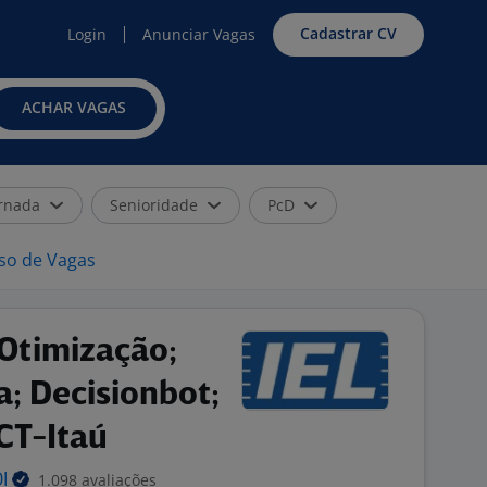
Cadastrar CV
Login
Anunciar Vagas
ACHAR VAGAS
rnada
Senioridade
PcD
iso de Vagas
[Otimização;
ia; Decisionbot;
ICT-Itaú
1.098 avaliações
DI