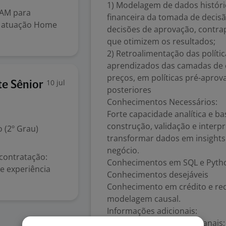
1) Modelagem de dados históri
AM para
financeira da tomada de decisã
a atuação Home
decisões de aprovação, contra
que otimizem os resultados;
2) Retroalimentação das polític
aprendizados das camadas de e
preços, em políticas pré-apr
10 jul
te Sênior
posteriores
Conhecimentos Necessários:
Forte capacidade analítica e ba
construção, validação e interp
 (2º Grau)
transformar dados em insights 
negócio.
ontratação:
Conhecimentos em SQL e Pyth
e experiência
Conhecimentos desejáveis
Conhecimento em crédito e recu
modelagem causal.
Informações adicionais:
Disponibilidade: 40h semanais;