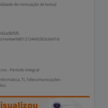
ilidade de renovação de bolsa)
165a0bf5f5
mes/review/680121344/b5b3c6e91d
ros - Período Integral
nformática, TI, Telecomunicações -
dos