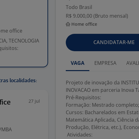
Todo Brasil
R$ 9.000,00 (Bruto mensal)
Home office
me office
NCIA, TECNOLOGIA
CANDIDATAR-ME
uisitos:
VAGA
EMPRESA
AVAL
ras localidades:
Projeto de inovação da INSTIT
INOVACAO em parceria Inova T
Pré-Requisitos:
27 jul
fice
Formação: Mestrado completo
Cursos: Bacharelados em Estatí
Matemática Aplicada, Ciência
Produção, Elétrica, etc.), Econo
o/MBA
Atividades: