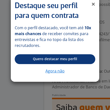
Duração: 12 meses (com possib
Destaque seu perfil
Bolsa Auxílio: R$ 9.000,00;
para quem contrata
Atuação: Remota
Conheça o INOVA TALENTOS
Com o perfil destacado, você tem até
10x
mais chances
de receber convites para
https://vimeo.com/676464243/
entrevistas e fica no topo da lista dos
https://vimeo.com/fabrikafil
recrutadores.
(1329350344)
Quero destacar meu perfil
Número de vagas:
1
Agora não
Tipo de contrato e Jornada:
Out
Área Profissional:
Analista em I
Administrador de Banco de Da