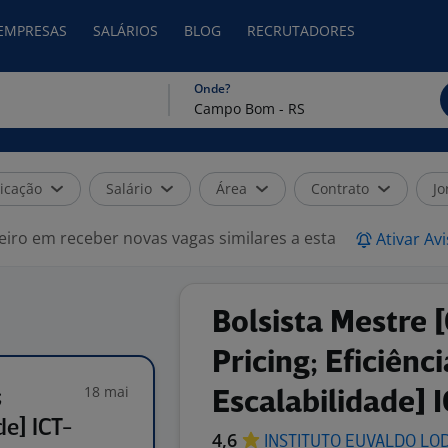
 EMPRESAS
SALÁRIOS
BLOG
RECRUTADORES
Onde?
icação
Salário
Área
Contrato
Jo
eiro em receber novas vagas similares a esta
Ativar Av
Bolsista Mestre 
Pricing; Eficiênc
18 mai
;
Escalabilidade] 
de] ICT-
4,6
INSTITUTO EUVALDO
LO