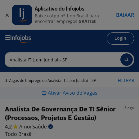
Aplicativo do Infojobs
BAIXAR
Baixe o App nº 1 do Brasil para
encontrar empregos
GRÁTIS!!
Login
3
FILTRAR
Vagas de Emprego de Analista ITIL em Jundiaí - SP
Ativar Aviso de Vagas
6 ago
Analista De Governança De TI Sênior
(Processos, Projetos E Gestão)
4,2
AmorSaúde
Todo Brasil