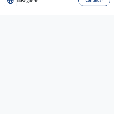
Navegador
Continuar
Para Candidatos
Acesse o site de empregos líder e se candidate a
vagas adequadas ao seu perfil de forma fácil e
rápida.