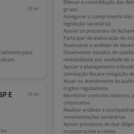
Efetuar a consolidação das de
23 jul
grupo.
Assegurar o cumprimento das n
legislação societária).
Apoiar os processos de fechame
Participar da elaboração do o
financeiras e análises de des
cialmente para
Desenvolver estudos de viabili
ializam
rentabilidade por unidade de n
Apoiar o planejamento tribut
otimização fiscal e mitigação de
Atuar no atendimento às auditor
órgãos reguladores.
22 jul
SP E
Monitorar controles internos,
corporativa.
Realizar análises e acompanh
movimentações societárias.
Apoiar processos de due diligen
ior
incorporações e cisões.