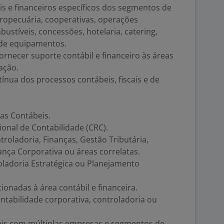
 e financeiros específicos dos segmentos de
gropecuária, cooperativas, operações
bustíveis, concessões, hotelaria, catering,
 de equipamentos.
ornecer suporte contábil e financeiro às áreas
ação.
ínua dos processos contábeis, fiscais e de
as Contábeis.
ional de Contabilidade (CRC).
oladoria, Finanças, Gestão Tributária,
nça Corporativa ou áreas correlatas.
oladoria Estratégica ou Planejamento
cionadas à área contábil e financeira.
tabilidade corporativa, controladoria ou
ais com múltiplas empresas e segmentos de