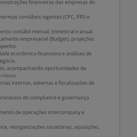
monstrações financeiras das empresas do
ormas contábeis vigentes (CPC, IFRS e
nto contábil mensal, trimestral e anual.
rçamento empresarial (Budget), projeções
empenho.
dade econômico-financeira e análises de
egócio.
ário, acompanhando oportunidades de
 riscos.
ias internas, externas e fiscalizações de
 processos de compliance e governança
amento de operações intercompany e
ce, reorganizações societárias, aquisições,