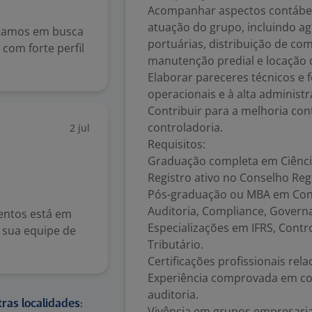
Acompanhar aspectos contábeis
atuação do grupo, incluindo a
stamos em busca
portuárias, distribuição de com
com forte perfil
manutenção predial e locação
Elaborar pareceres técnicos e f
operacionais e à alta administr
Contribuir para a melhoria cont
controladoria.
2 jul
Requisitos:
Graduação completa em Ciênci
Registro ativo no Conselho Reg
Pós-graduação ou MBA em Contr
Auditoria, Compliance, Governa
entos está em
Especializações em IFRS, Contr
r sua equipe de
Tributário.
Certificações profissionais rela
Experiência comprovada em con
auditoria.
ras localidades:
Vivência em grupos empresari