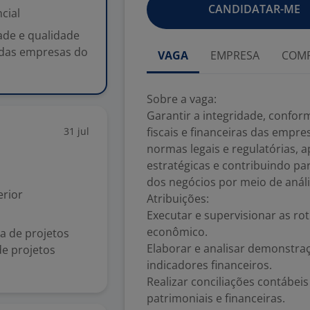
CANDIDATAR-ME
cial
ade e qualidade
s das empresas do
VAGA
EMPRESA
COMP
Sobre a vaga:
Garantir a integridade, confor
31 jul
fiscais e financeiras das empr
normas legais e regulatórias, 
estratégicas e contribuindo pa
dos negócios por meio de análi
rior
Atribuições:
Executar e supervisionar as r
econômico.
a de projetos
Elaborar e analisar demonstraç
de projetos
indicadores financeiros.
Realizar conciliações contábeis
patrimoniais e financeiras.