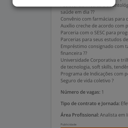
Assistência médica e odontológ
saúde em dia ??
Convênio com farmácias para 
Auxílio creche de acordo com po
Parceria com o SESC para progr
Parcerias para seus estudos de
Empréstimo consignado com ta
financeira ??
Universidade Corporativa e tr
de tecnologia, soft skills, ten
Programa de Indicações com po
Seguro de vida coletivo ?
Número de vagas:
1
Tipo de contrato e Jornada:
Efe
Área Profissional:
Analista em I