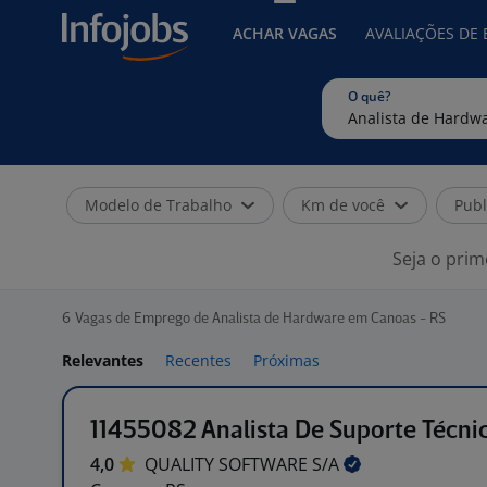
ACHAR VAGAS
AVALIAÇÕES DE
O quê?
Modelo de Trabalho
Km de você
Publ
Seja o prim
6
Vagas de Emprego de Analista de Hardware em Canoas - RS
Relevantes
Recentes
Próximas
11455082 Analista De Suporte Técni
4,0
QUALITY SOFTWARE
S/A