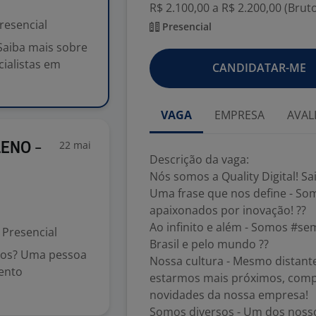
R$ 2.100,00 a R$ 2.200,00 (Brut
resencial
Presencial
 Saiba mais sobre
cialistas em
CANDIDATAR-ME
VAGA
EMPRESA
AVAL
22 mai
LENO -
Descrição da vaga:
Nós somos a Quality Digital! Sa
Uma frase que nos define - Som
apaixonados por inovação! ??
Ao infinito e além - Somos #se
Presencial
Brasil e pelo mundo ??
mos? Uma pessoa
Nossa cultura - Mesmo distant
ento
estarmos mais próximos, compa
novidades da nossa empresa!
Somos diversos - Um dos noss