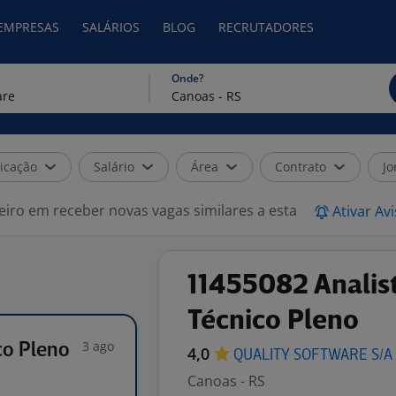
 EMPRESAS
SALÁRIOS
BLOG
RECRUTADORES
Onde?
icação
Salário
Área
Contrato
Jo
eiro em receber novas vagas similares a esta
Ativar Av
11455082 Analis
Técnico Pleno
3 ago
co Pleno
4,0
QUALITY SOFTWARE
S/A
Canoas - RS