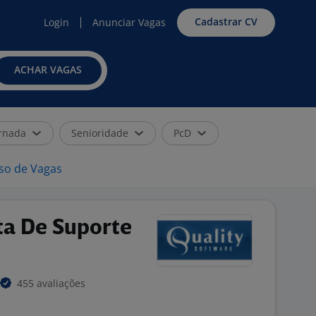
Cadastrar CV
Login
Anunciar Vagas
ACHAR VAGAS
rnada
Senioridade
PcD
iso de Vagas
ta De Suporte
455 avaliações