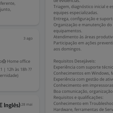
de evidências.
ferente,
Triagem, diagnóstico inicial e
junto,
equipes especializadas.
Entrega, configuração e suport
Organização e manutenção do 
equipamentos.
Atendimento às áreas produtiva
3 ago
Participação em ações preventi
aos domingos.
Requisitos Desejáveis:
o
Home office
Experiência com suporte técni
1 | 12h às 18h ??
Conhecimentos em Windows, Mi
ternidade)
Experiência com gestão de ativo
Conhecimento em impressoras
Boa comunicação, organização 
Requisitos e qualificações:
Conhecimento em Troubleshooti
28 mai
E Inglês)
Hardware, ferramentas de Serv