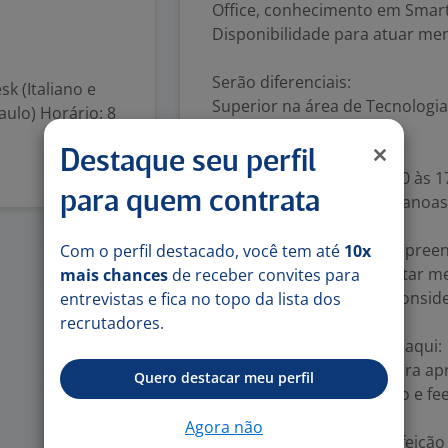
Office, conhecimento em Smar
Disponibilidade para atuar me
Serão diferenciais:
k (Italiano e
Superior na área de Tecnologia
aulo) Horário: 8
Detalhes da vaga:
Destaque seu perfil
Segunda a sexta das 08:00 às 1
para quem contrata
Presencial em São Luís, Canoas 
OBS.: Hey! Caso você não preen
Com o perfil destacado, você tem até
10x
convidamos a se candidatar m
mais chances
de receber convites para
cuidadosa do seu perfil consid
entrevistas e fica no topo da lista dos
Informações adicionais:
recrutadores.
O que você vai encontrar aqui:
Um ambiente propício para apr
Quero destacar meu perfil
Avaliação de desempenho e fe
das nossas pessoas ??
Agora não
Vale alimentação e/ou refeição