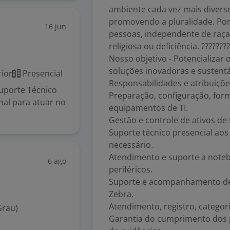
ambiente cada vez mais diverso,
promovendo a pluralidade. Por
16 jun
pessoas, independente de raça,
religiosa ou deficiência. ???????
Nosso objetivo - Potencializar 
soluções inovadoras e sustentá
ior
Presencial
Responsabilidades e atribuiçõ
Suporte Técnico
Preparação, configuração, for
al para atuar no
equipamentos de TI.
Gestão e controle de ativos de 
Suporte técnico presencial aos
necessário.
Atendimento e suporte a noteb
6 ago
periféricos.
Suporte e acompanhamento de 
Zebra.
Atendimento, registro, categ
Grau)
Garantia do cumprimento dos p