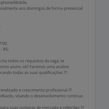
tphone/Mobile.
nsalmente aos domingos de forma presencial
.
7:00;
- RS;
cha todos os requisitos da vaga, te
esmo assim, ok? Faremos uma análise
erando todas as suas qualificações ??
endizado e crescimento profissional ??
edbacks, visando o desenvolvimento contínuo
 para suas compras de mercado e refeições ??