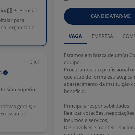
ior
Presencial
CANDIDATAR-ME
talar para
nal organizado,
VAGA
EMPRESA
COMP
Estamos em busca de um(a) Com
13 jul
equipe.
Procuramos um profissional org
A
que atue de forma estratégica
abastecimento da instituição c
Ensino Superior
benefício.
Principais responsabilidades:
ativas gerais; •
Realizar cotações, negociaçõe
• Emissão de
insumos e serviços;
Desenvolver e manter relacio
condições comerciais;