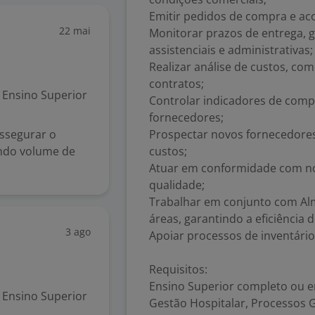
Emitir pedidos de compra e ac
22 mai
Monitorar prazos de entrega, 
assistenciais e administrativas;
Realizar análise de custos, co
contratos;
Ensino Superior
Controlar indicadores de com
fornecedores;
assegurar o
Prospectar novos fornecedores
ndo volume de
custos;
Atuar em conformidade com nor
qualidade;
Trabalhar em conjunto com Alm
áreas, garantindo a eficiência
3 ago
Apoiar processos de inventári
Requisitos:
Ensino Superior completo ou e
Ensino Superior
Gestão Hospitalar, Processos G