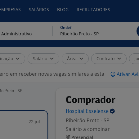
 EMPRESAS
SALÁRIOS
BLOG
RECRUTADORES
Onde?
icação
Salário
Área
Contrato
Jo
eiro em receber novas vagas similares a esta
Ativar Av
ão Preto - SP
Comprador
Hospital
Esselense
Ribeirão Preto - SP
22 jul
Salário a combinar
Presencial