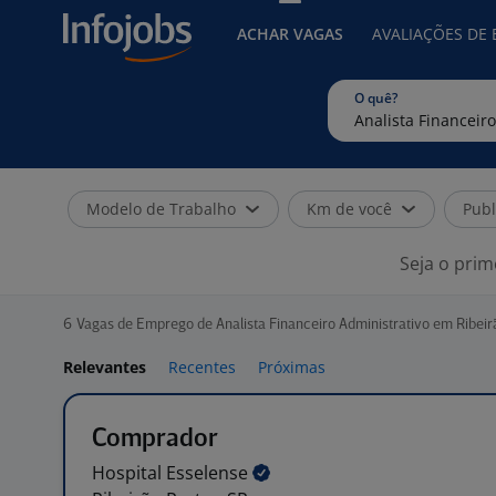
ACHAR VAGAS
AVALIAÇÕES DE
O quê?
Modelo de Trabalho
Km de você
Publ
Seja o prim
6
Vagas de Emprego de Analista Financeiro Administrativo em Ribeir
Relevantes
Recentes
Próximas
Comprador
Hospital
Esselense