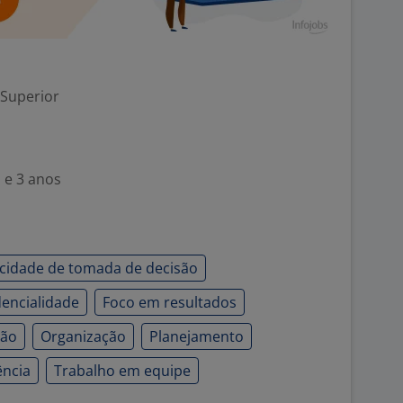
 Superior
 e 3 anos
cidade de tomada de decisão
dencialidade
Foco em resultados
ção
Organização
Planejamento
ência
Trabalho em equipe