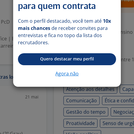
para quem contrata
Com o perfil destacado, você tem até
10x
PcD
Exigências
mais chances
de receber convites para
Escolaridade Mínima: Ensino
entrevistas e fica no topo da lista dos
ce | Brasil Faça
recrutadores.
arreira! A
Valorizado
Quero destacar meu perfil
Experiência desejada: Entre 1
Agora não
Habilidades
ras localidades:
Atenção aos detalhes
Capa
21 mai
Comunicação
Ética e confi
Gestão do tempo
Negocia
Proatividade
Senso de urg
 (2º Grau)