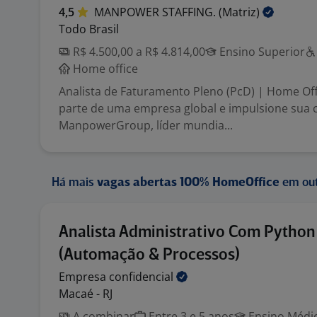
4,5
MANPOWER STAFFING.
(Matriz)
Todo Brasil
R$ 4.500,00 a R$ 4.814,00
Ensino Superior
Home office
Analista de Faturamento Pleno (PcD) | Home Offi
parte de uma empresa global e impulsione sua c
ManpowerGroup, líder mundia...
Há mais
vagas abertas 100% HomeOffice
em out
Analista Administrativo Com Python
(Automação & Processos)
Empresa
confidencial
Macaé - RJ
A combinar
Entre 3 e 5 anos
Ensino Médio