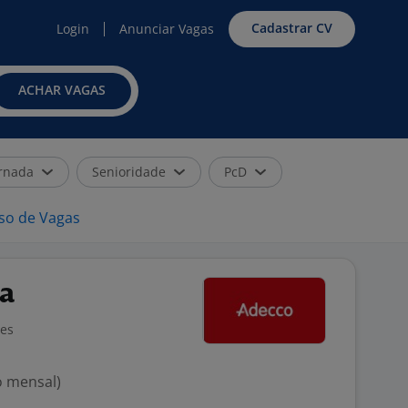
Cadastrar CV
Login
Anunciar Vagas
ACHAR VAGAS
rnada
Senioridade
PcD
iso de Vagas
ca
ões
o mensal)