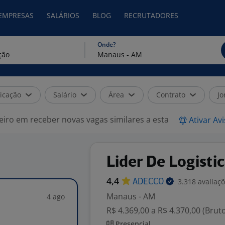
 EMPRESAS
SALÁRIOS
BLOG
RECRUTADORES
Onde?
icação
Salário
Área
Contrato
Jo
eiro em receber novas vagas similares a esta
Ativar Av
Lider De Logisti
4,4
3.318 avaliaç
ADECCO
Manaus - AM
4 ago
R$ 4.369,00 a R$ 4.370,00 (Brut
Presencial