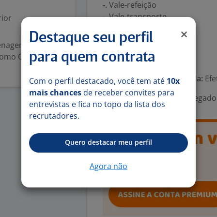
-. Vale-refeição
-. Vale-transporte
ior
-. Seguro de Vida
Destaque seu perfil
-. Vale-alimentação
zenagem e
para quem contrata
 como Consultor
Número de vagas:
1
Tipo de contrato e Jornada:
Efe
Com o perfil destacado, você tem até
10x
mais chances
de receber convites para
Área Profissional:
Encarregado e
entrevistas e fica no topo da lista dos
recrutadores.
Quero destacar meu perfil
Agora não