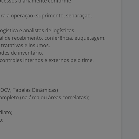
processos diariamente conforme
ara a operação (suprimento, separação,
ogística e analistas de logísticas.
l de recebimento, conferência, etiquetagem,
 tratativas e insumos.
ades de inventário.
ontroles internos e externos pelo time.
OCV, Tabelas Dinâmicas)
mpleto (na área ou áreas correlatas);
diato;
o;