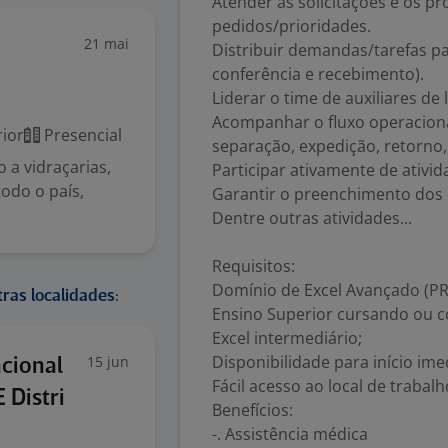
Atender as solicitações e os 
pedidos/prioridades.
21 mai
Distribuir demandas/tarefas p
conferência e recebimento).
Liderar o time de auxiliares de l
Acompanhar o fluxo operaciona
ior
Presencial
separação, expedição, retorno,
 a vidraçarias,
Participar ativamente de ativid
todo o país,
Garantir o preenchimento dos c
Dentre outras atividades...
Requisitos:
Domínio de Excel Avançado (PR
ras localidades:
Ensino Superior cursando ou co
Excel intermediário;
Disponibilidade para início ime
15 jun
ncional
Fácil acesso ao local de trabalh
 Distri
Benefícios:
-. Assistência médica