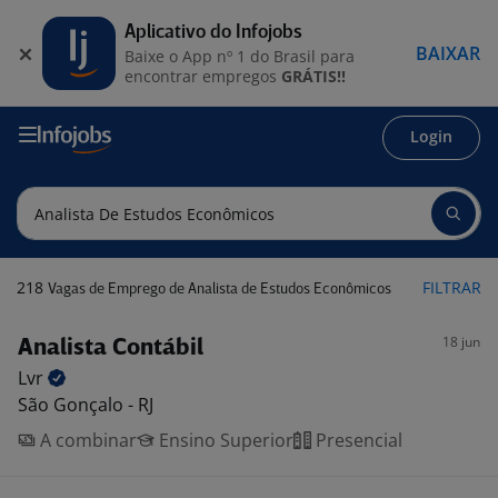
Aplicativo do Infojobs
BAIXAR
Baixe o App nº 1 do Brasil para
encontrar empregos
GRÁTIS!!
Login
218
FILTRAR
Vagas de Emprego de Analista de Estudos Econômicos
18 jun
Analista Contábil
Lvr
São Gonçalo - RJ
A combinar
Ensino Superior
Presencial