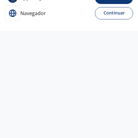
Navegador
Continuar
Para Candidatos
Acesse o site de empregos líder e se candidate a
vagas adequadas ao seu perfil de forma fácil e
rápida.