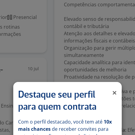
Competências comportamenta
ior
Presencial
Elevado senso de responsabil
contábil e tributária
s rotinas
Atenção aos detalhes e elevado
formações
informações fiscais e contábeis
Organização para gerir múltipl
simultaneamente
Capacidade analítica para identi
10 jul
oportunidades de melhoria
-
Proatividade na resolução de
alterações na legislação
Comunicação clara, objetiva e
Destaque seu perfil
clientes, traduzindo questões 
Ensino Superior
Capacidade de construir relaci
para quem contrata
Número de vagas:
1
Com o perfil destacado, você tem até
10x
do Cargo
mais chances
de receber convites para
stas,
Tipo de contrato e Jornada:
Efe