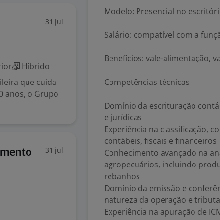
Modelo: Presencial no escritór
31 jul
Salário: compatível com a funç
Benefícios: vale-alimentação, v
ior
Híbrido
ileira que cuida
Competências técnicas
0 anos, o Grupo
Domínio da escrituração contábi
e jurídicas
Experiência na classificação,
contábeis, fiscais e financeiros
31 jul
tamento
Conhecimento avançado na anál
agropecuários, incluindo prod
rebanhos
Domínio da emissão e conferên
natureza da operação e tribut
Experiência na apuração de IC