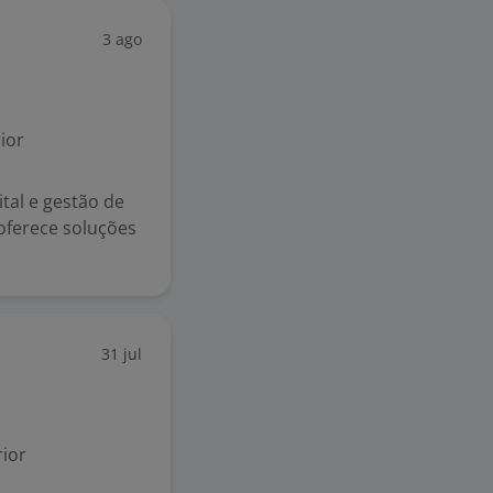
3 ago
ior
tal e gestão de
oferece soluções
31 jul
ior