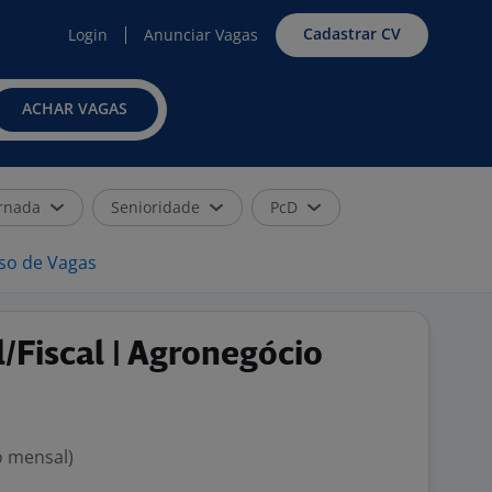
Cadastrar CV
Login
Anunciar Vagas
ACHAR VAGAS
rnada
Senioridade
PcD
iso de Vagas
l/Fiscal | Agronegócio
o mensal)