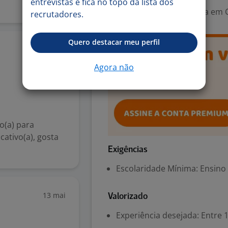
entrevistas e fica no topo da lista dos
Área Profissional:
Analista em C
recrutadores.
Quero destacar meu perfil
8 jul
Agora não
o(a) para
cativo(a), gosta
Exigências
Escolaridade Mínima: Ensino
13 mai
Valorizado
Experiência desejada: Entre 1