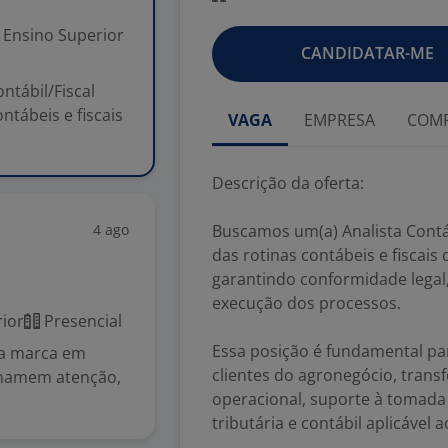
Ensino Superior
CANDIDATAR-ME
ntábil/Fiscal
ntábeis e fiscais
VAGA
EMPRESA
COMP
Descrição da oferta:
4 ago
Buscamos um(a) Analista Contáb
das rotinas contábeis e fiscais 
garantindo conformidade legal,
execução dos processos.
ior
Presencial
Essa posição é fundamental pa
 da marca em
clientes do agronegócio, tra
 chamem atenção,
operacional, suporte à tomada
tributária e contábil aplicável a