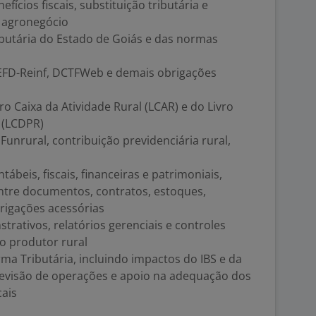
efícios fiscais, substituição tributária e
o agronegócio
ibutária do Estado de Goiás e das normas
 EFD-Reinf, DCTFWeb e demais obrigações
o Caixa da Atividade Rural (LCAR) e do Livro
l (LCDPR)
nrural, contribuição previdenciária rural,
ábeis, fiscais, financeiras e patrimoniais,
entre documentos, contratos, estoques,
rigações acessórias
rativos, relatórios gerenciais e controles
do produtor rural
a Tributária, incluindo impactos do IBS e da
revisão de operações e apoio na adequação dos
cais