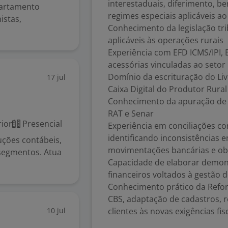
interestaduais, diferimento, ben
partamento
regimes especiais aplicáveis a
istas,
Conhecimento da legislação tr
aplicáveis às operações rurais
Experiência com EFD ICMS/IPI,
acessórias vinculadas ao setor
Domínio da escrituração do Livr
17 jul
Caixa Digital do Produtor Rura
Conhecimento da apuração de Fu
RAT e Senar
ior
Presencial
Experiência em conciliações cont
identificando inconsistências 
ções contábeis,
movimentações bancárias e ob
 segmentos. Atua
Capacidade de elaborar demonst
financeiros voltados à gestão 
Conhecimento prático da Reform
CBS, adaptação de cadastros, 
10 jul
clientes às novas exigências fis