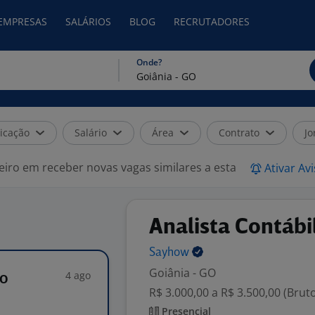
 EMPRESAS
SALÁRIOS
BLOG
RECRUTADORES
Onde?
icação
Salário
Área
Contrato
Jo
eiro em receber novas vagas similares a esta
Ativar Av
Analista Contábi
Sayhow
Goiânia - GO
4 ago
io
R$ 3.000,00 a R$ 3.500,00 (Brut
Presencial