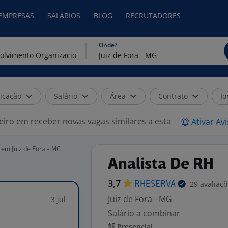
 EMPRESAS
SALÁRIOS
BLOG
RECRUTADORES
Onde?
icação
Salário
Área
Contrato
Jo
eiro em receber novas vagas similares a esta
Ativar Av
em Juiz de Fora - MG
Analista De RH
3,7
29 avaliaç
RHESERVA
Juiz de Fora - MG
3 jul
Salário a combinar
Presencial