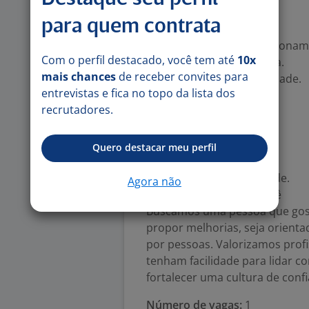
Soft Skills
para quem contrata
Perfil hands-on.
Boa comunicação e relacioname
Com o perfil destacado, você tem até
10x
Proatividade e autonomia.
mais chances
de receber convites para
Adaptabilidade e flexibilidade.
entrevistas e fica no topo da lista dos
Resiliência.
recrutadores.
Organização.
Empatia.
Trabalho em equipe.
Quero destacar meu perfil
Dinamismo.
Senso de responsabilidade.
Agora não
O que esperamos de você
Buscamos uma pessoa que goste
propor melhorias, seja orienta
por pessoas. Valorizamos profi
tenham facilidade para lidar c
fortalecer uma cultura de conf
Número de vagas:
1