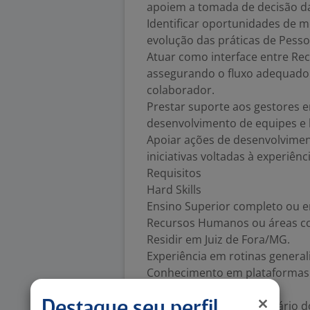
apoiem a tomada de decisão da
Identificar oportunidades de 
evolução das práticas de Pesso
Atuar como interface entre R
assegurando o fluxo adequado 
colaborador.
Prestar suporte aos gestores 
desenvolvimento de equipes e b
Apoiar ações de desenvolvimen
iniciativas voltadas à experiên
Requisitos
Hard Skills
Ensino Superior completo ou 
Recursos Humanos ou áreas co
Residir em Juiz de Fora/MG.
Experiência em rotinas genera
Conhecimento em plataformas 
vagas e hunting.
Conhecimento intermediário do
Destaque seu perfil