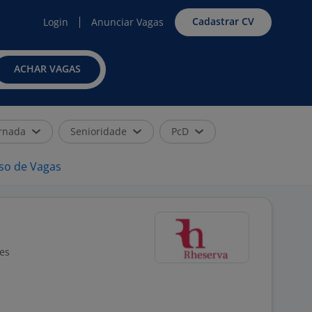
Cadastrar CV
Login
Anunciar Vagas
ACHAR VAGAS
rnada
Senioridade
PcD
iso de Vagas
ões