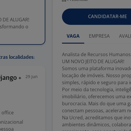
CANDIDATAR-ME
O DE ALUGAR!
nsformando o
VAGA
EMPRESA
AVAL
Analista de Recursos Humanos
ras localidades:
UM NOVO JEITO DE ALUGAR!
Somos uma plataforma inovad
locação de imóveis. Nosso prop
29 jun
jango +
simples, rápido e seguro para im
Por meio da tecnologia, inteli
imobiliário, oferecemos uma e
burocracia. Mais do que uma ga
conectam pessoas, aceleram ne
office
Na Ucred, acreditamos que ino
nizacional
ambientes dinâmicos, colabora
pessoa