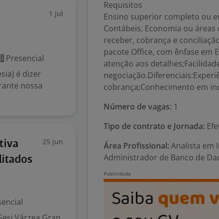
Requisitos
1 jul
Ensino superior completo ou 
Contábeis, Economia ou áreas c
receber, cobrança e conciliaç
pacote Office, com ênfase em E
Presencial
atenção aos detalhes;Facilida
ia) é dizer
negociação.Diferenciais:Experi
rante nossa
cobrança;Conhecimento em ind
Número de vagas:
1
Tipo de contrato e Jornada:
Efe
25 jun
tiva
Área Profissional:
Analista em I
Administrador de Banco de Da
litados
encial
Sesi Várzea Gran