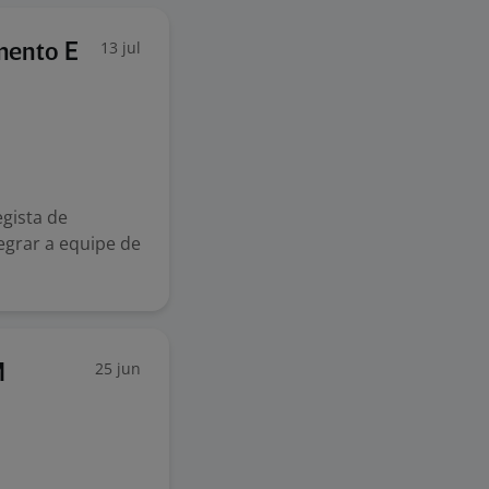
13 jul
imento E
gista de
egrar a equipe de
25 jun
M