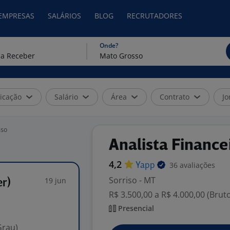
 EMPRESAS
SALÁRIOS
BLOG
RECRUTADORES
Onde?
icação
Salário
Área
Contrato
Jo
sso
Analista Finance
4,2
36 avaliações
Yapp
Sorriso - MT
19 jun
er)
R$ 3.500,00 a R$ 4.000,00 (Brut
Presencial
Grau)