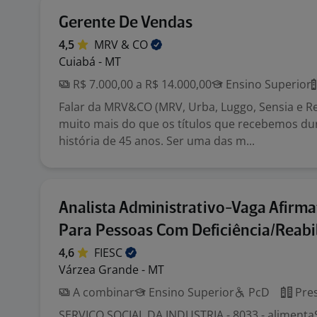
Gerente De Vendas
4,5
MRV &
CO
Cuiabá - MT
R$ 7.000,00 a R$ 14.000,00
Ensino Superior
Falar da MRV&CO (MRV, Urba, Luggo, Sensia e Res
muito mais do que os títulos que recebemos du
história de 45 anos. Ser uma das m...
Analista Administrativo-Vaga Afirma
Para Pessoas Com Deficiência/Reabi
4,6
FIESC
Várzea Grande - MT
A combinar
Ensino Superior
PcD
Pres
SERVICO SOCIAL DA INDUSTRIA - 8033 - alimenta