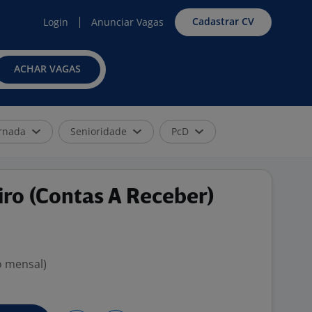
Cadastrar CV
Login
Anunciar Vagas
ACHAR VAGAS
rnada
Senioridade
PcD
iro (Contas A Receber)
o mensal)