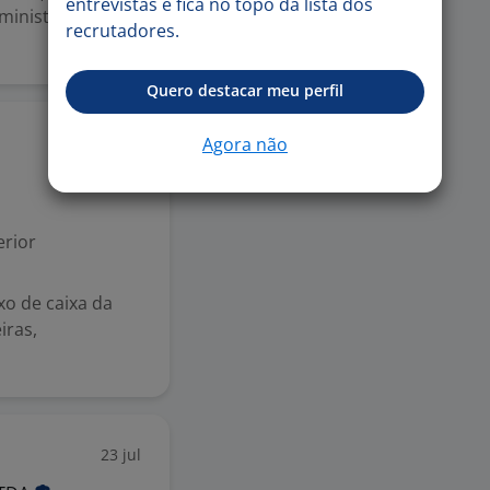
entrevistas e fica no topo da lista dos
ministrativo
recrutadores.
Quero destacar meu perfil
23 jul
Agora não
rior
uxo de caixa da
iras,
23 jul