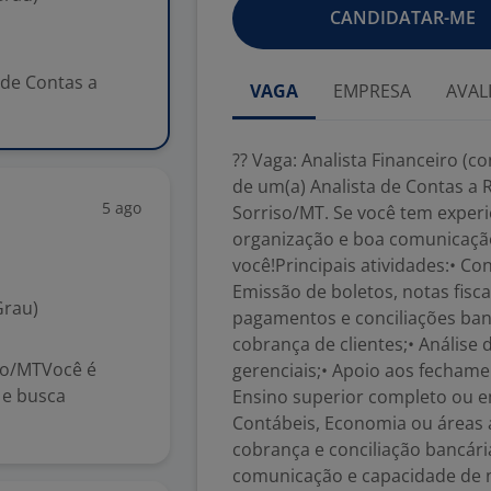
CANDIDATAR-ME
de Contas a
VAGA
EMPRESA
AVAL
?? Vaga: Analista Financeiro (
de um(a) Analista de Contas a 
5 ago
Sorriso/MT. Se você tem experiên
organização e boa comunicaçã
você!Principais atividades:• C
Emissão de boletos, notas fisc
Grau)
pagamentos e conciliações ba
cobrança de clientes;• Análise 
iso/MTVocê é
gerenciais;• Apoio aos fechame
 e busca
Ensino superior completo ou 
Contábeis, Economia ou áreas a
cobrança e conciliação bancári
comunicação e capacidade de 