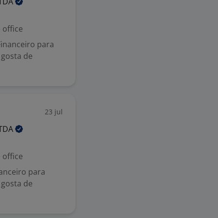
TDA
office
inanceiro para
, gosta de
23 jul
TDA
office
anceiro para
, gosta de