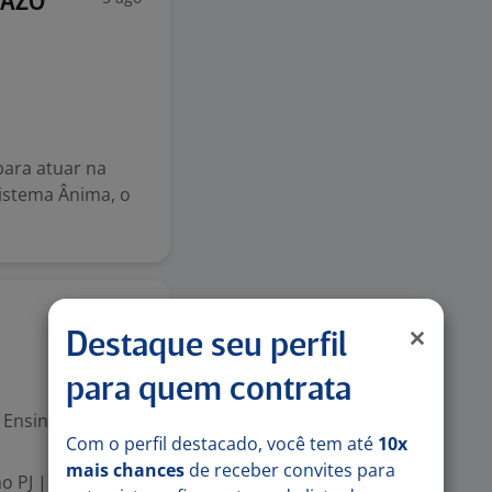
RAZO
ara atuar na
istema Ânima, o
3 ago
Destaque seu perfil
para quem contrata
Ensino Superior
Com o perfil destacado, você tem até
10x
mais chances
de receber convites para
o PJ | Período