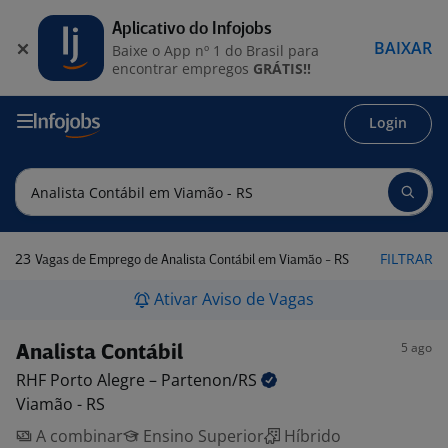
Aplicativo do Infojobs
BAIXAR
Baixe o App nº 1 do Brasil para
encontrar empregos
GRÁTIS!!
Login
23
FILTRAR
Vagas de Emprego de Analista Contábil em Viamão - RS
Ativar Aviso de Vagas
5 ago
Analista Contábil
RHF Porto Alegre –
Partenon/RS
Viamão - RS
A combinar
Ensino Superior
Híbrido