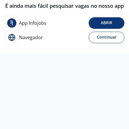
É ainda mais fácil pesquisar vagas no nosso app
App Infojobs
ABRIR
Navegador
Continuar
15 jun
Analista De Sucesso Do Cliente
(Senior)
SANFI INTELIGENCIA EM GESTAO EMPRESARIAL
LTDA
Todo Brasil
A combinar
Ensino Superior
Home office