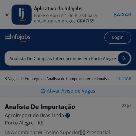
Aplicativo do Infojobs
BAIXAR
Baixe o App nº 1 do Brasil para
encontrar empregos
GRÁTIS!!
Login
3
FILTRAR
Vagas de Emprego de Analista de Compras Internacionais em Porto Alegre - RS
Ativar Aviso de Vagas
23 jul
Analista De Importação
Agroimport do Brasil
Ltda
Porto Alegre - RS
A combinar
Ensino Superior
Presencial