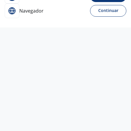
Navegador
Continuar
Para Candidatos
Acesse o site de empregos líder e se candidate a
vagas adequadas ao seu perfil de forma fácil e
rápida.