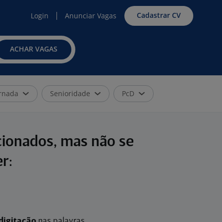
Cadastrar CV
Login
Anunciar Vagas
ACHAR VAGAS
rnada
Senioridade
PcD
cionados, mas não se
r:
digitação
nas palavras