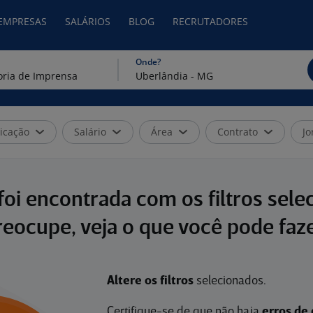
 EMPRESAS
SALÁRIOS
BLOG
RECRUTADORES
Onde?
icação
Salário
Área
Contrato
Jo
oi encontrada com os filtros sele
reocupe, veja o que você pode faze
Altere os filtros
selecionados.
Certifique-se de que não haja
erros de 