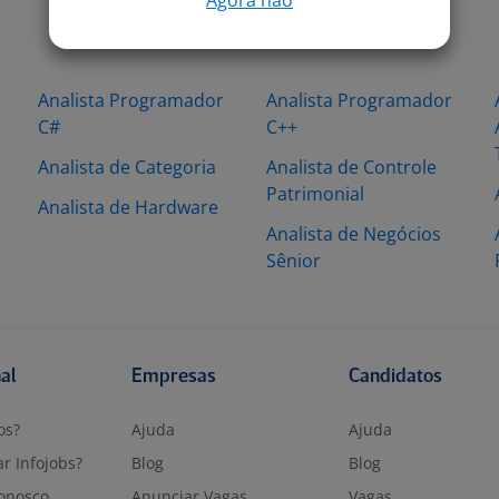
Analista Programador
Analista Programador
C#
C++
Analista de Categoria
Analista de Controle
Patrimonial
Analista de Hardware
Analista de Negócios
Sênior
nal
Empresas
Candidatos
os?
Ajuda
Ajuda
r Infojobs?
Blog
Blog
onosco
Anunciar Vagas
Vagas