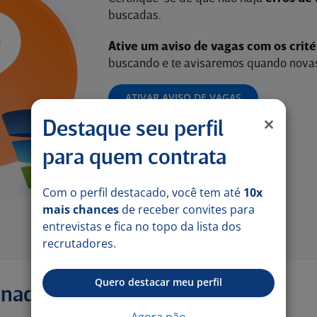
buscadas.
Ative um aviso de vagas com os crit
buscando e te avisaremos quando novas
ATIVAR AVISO DE VAGAS
Destaque seu perfil
para quem contrata
Com o perfil destacado, você tem até
10x
mais chances
de receber convites para
entrevistas e fica no topo da lista dos
recrutadores.
Quero destacar meu perfil
onadas
Agora não