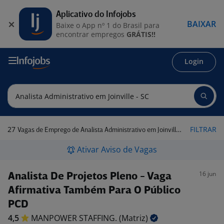
Aplicativo do Infojobs
BAIXAR
Baixe o App nº 1 do Brasil para
encontrar empregos
GRÁTIS!!
Login
27
FILTRAR
Vagas de Emprego de Analista Administrativo em Joinville - SC
Ativar Aviso de Vagas
16 jun
Analista De Projetos Pleno - Vaga
Afirmativa Também Para O Público
PCD
4,5
MANPOWER STAFFING.
(Matriz)