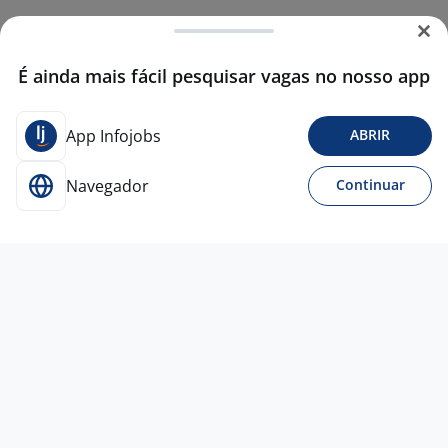
É ainda mais fácil pesquisar vagas no nosso app
App Infojobs
ABRIR
Navegador
Continuar
4 ago
Headhunter Home Office -
FREELANCER PJ
4,3
BM VAGAS EMPREGOS E RH
ESTRATÉGICO.
Todo Brasil