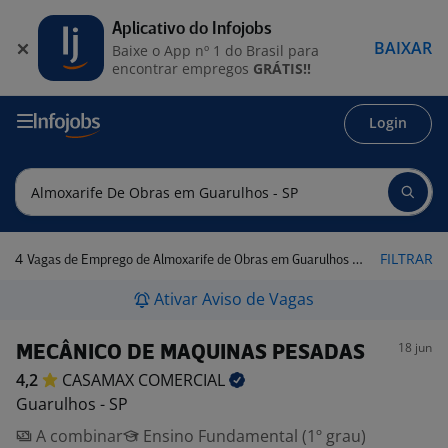
Aplicativo do Infojobs
BAIXAR
Baixe o App nº 1 do Brasil para
encontrar empregos
GRÁTIS!!
Login
4
FILTRAR
Vagas de Emprego de Almoxarife de Obras em Guarulhos - SP
Ativar Aviso de Vagas
18 jun
MECÂNICO DE MAQUINAS PESADAS
4,2
CASAMAX
COMERCIAL
Guarulhos - SP
A combinar
Ensino Fundamental (1º grau)