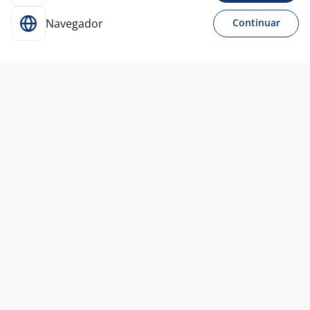
Navegador
Continuar
Para Candidatos
Acesse o site de empregos líder e se candidate a
vagas adequadas ao seu perfil de forma fácil e
rápida.