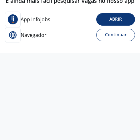
É ainda mais fácil pesquisar vagas no nosso app
App Infojobs
ABRIR
Navegador
Continuar
Para Candidatos
Acesse o site de empregos líder e se candidate a
vagas adequadas ao seu perfil de forma fácil e
rápida.