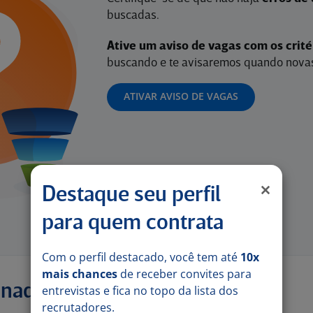
buscadas.
Ative um aviso de vagas com os crit
buscando e te avisaremos quando novas
ATIVAR AVISO DE VAGAS
Destaque seu perfil
para quem contrata
Com o perfil destacado, você tem até
10x
mais chances
de receber convites para
onadas
entrevistas e fica no topo da lista dos
recrutadores.