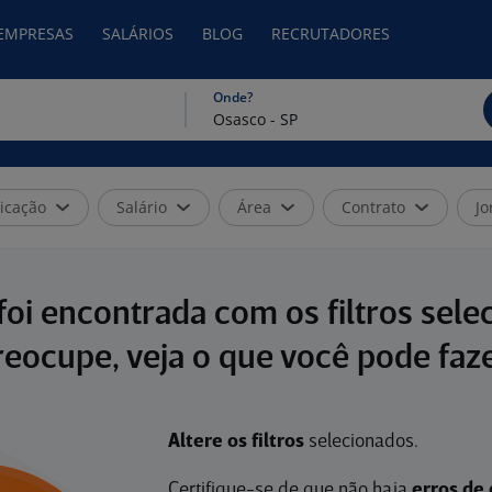
 EMPRESAS
SALÁRIOS
BLOG
RECRUTADORES
Onde?
icação
Salário
Área
Contrato
Jo
oi encontrada com os filtros sele
reocupe, veja o que você pode faze
Altere os filtros
selecionados.
Certifique-se de que não haja
erros de 