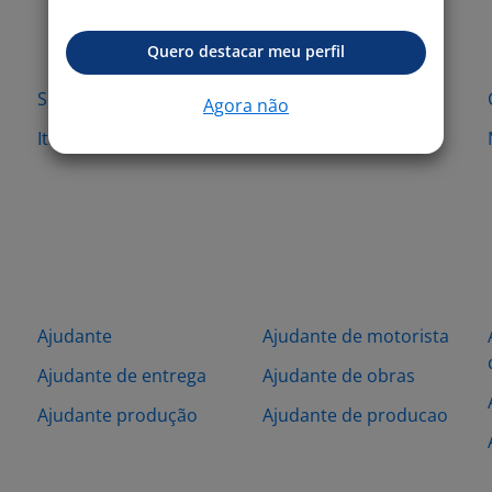
Quero destacar meu perfil
Sorocaba - SP
Bauru - SP
Agora não
Itaquaquecetuba - SP
Jandira - SP
Ajudante
Ajudante de motorista
Ajudante de entrega
Ajudante de obras
Ajudante produção
Ajudante de producao