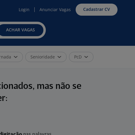
Cadastrar CV
Login
Anunciar Vagas
ACHAR VAGAS
rnada
Senioridade
PcD
cionados, mas não se
r:
digitação
nas palavras