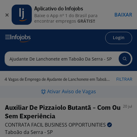
Aplicativo do Infojobs
BAIXAR
Baixe o App nº 1 do Brasil para
encontrar empregos
GRÁTIS!!
Login
4
FILTRAR
Vagas de Emprego de Ajudante de Lanchonete em Taboão da Serra - SP
Ativar Aviso de Vagas
20 jul
Auxiliar De Pizzaiolo Butantã - Com Ou
Sem Experiência
CONTRATA FACIL BUSINESS
OPPORTUNITIES
Taboão da Serra - SP