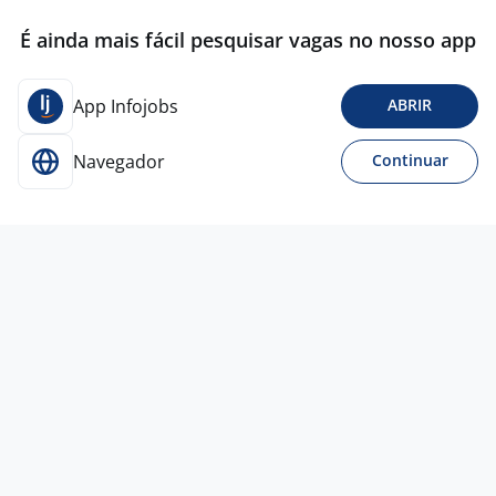
É ainda mais fácil pesquisar vagas no nosso app
App Infojobs
ABRIR
Navegador
Continuar
Para Candidatos
Acesse o site de empregos líder e se candidate a
vagas adequadas ao seu perfil de forma fácil e
rápida.