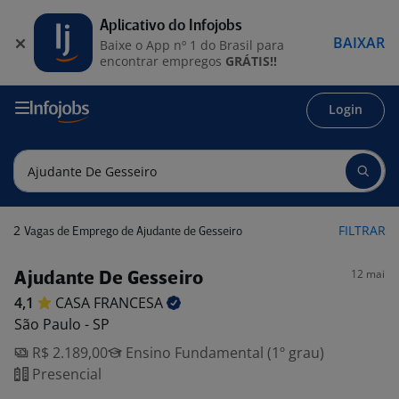
Aplicativo do Infojobs
BAIXAR
Baixe o App nº 1 do Brasil para
encontrar empregos
GRÁTIS!!
Login
2
FILTRAR
Vagas de Emprego de Ajudante de Gesseiro
12 mai
Ajudante De Gesseiro
4,1
CASA
FRANCESA
São Paulo - SP
R$ 2.189,00
Ensino Fundamental (1º grau)
Presencial