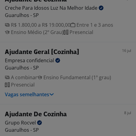
Creche Para Idosos Luz Na Melhor
Idade
Guarulhos - SP
R$ 1.800,00 a R$ 19.000,00
Entre 1 e 3 anos
Ensino Médio (2º Grau)
Presencial
16 jul
Ajudante Geral [Cozinha]
Empresa
confidencial
Guarulhos - SP
A combinar
Ensino Fundamental (1º grau)
Presencial
Vagas semelhantes
8 jul
Ajudante De Cozinha
Grupo
Rocvel
Guarulhos - SP