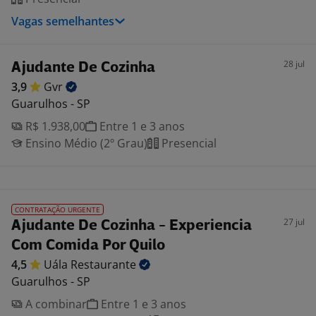
Vagas semelhantes
28 jul
Ajudante De Cozinha
3,9
Gvr
Guarulhos - SP
R$ 1.938,00
Entre 1 e 3 anos
Ensino Médio (2º Grau)
Presencial
CONTRATAÇÃO URGENTE
27 jul
Ajudante De Cozinha - Experiencia
Com Comida Por Quilo
4,5
Uála
Restaurante
Guarulhos - SP
A combinar
Entre 1 e 3 anos