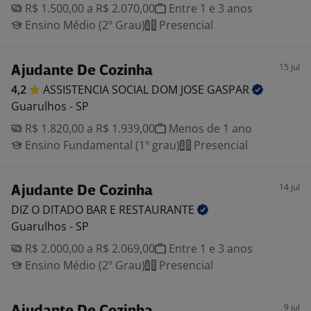
R$ 1.500,00 a R$ 2.070,00
Entre 1 e 3 anos
Ensino Médio (2º Grau)
Presencial
15 jul
Ajudante De Cozinha
4,2
ASSISTENCIA SOCIAL DOM JOSE
GASPAR
Guarulhos - SP
R$ 1.820,00 a R$ 1.939,00
Menos de 1 ano
Ensino Fundamental (1º grau)
Presencial
14 jul
Ajudante De Cozinha
DIZ O DITADO BAR E
RESTAURANTE
Guarulhos - SP
R$ 2.000,00 a R$ 2.069,00
Entre 1 e 3 anos
Ensino Médio (2º Grau)
Presencial
9 jul