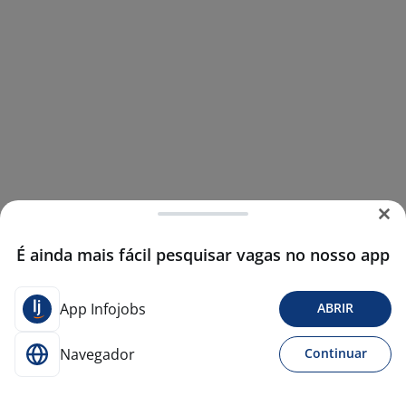
É ainda mais fácil pesquisar vagas no nosso app
App Infojobs
ABRIR
Navegador
Continuar