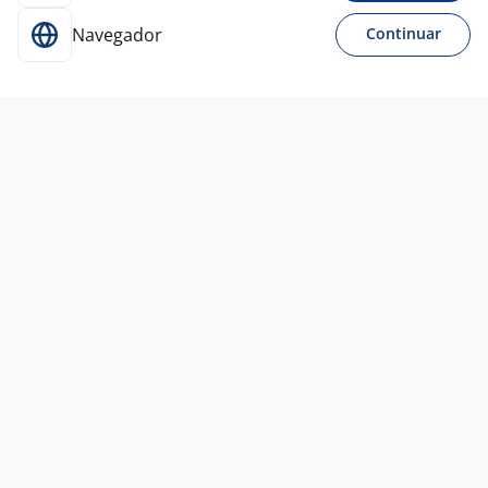
Navegador
Continuar
Para Candidatos
Acesse o site de empregos líder e se candidate a
vagas adequadas ao seu perfil de forma fácil e
rápida.