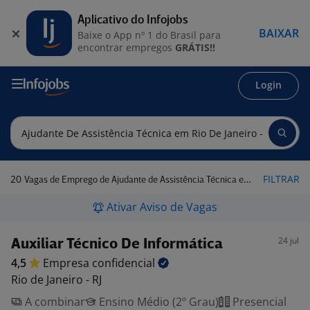
Aplicativo do Infojobs
BAIXAR
Baixe o App nº 1 do Brasil para
encontrar empregos
GRÁTIS!!
Login
20
FILTRAR
Vagas de Emprego de Ajudante de Assistência Técnica em Rio de Janeiro - RJ
Ativar Aviso de Vagas
24 jul
Auxiliar Técnico De Informática
4,5
Empresa
confidencial
Rio de Janeiro - RJ
A combinar
Ensino Médio (2º Grau)
Presencial