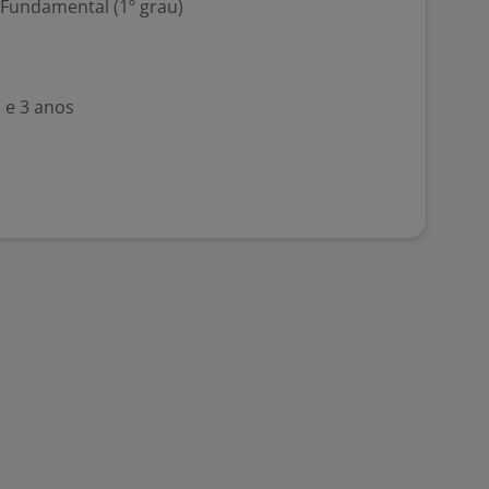
 Fundamental (1º grau)
 e 3 anos