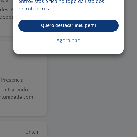
entrevistas e fica no topo da lista dos
recrutadores.
ades: Atender e
te sobre os
Quero destacar meu perfil
Agora não
Ontem
Presencial
 contratando
ortunidade com
Ontem