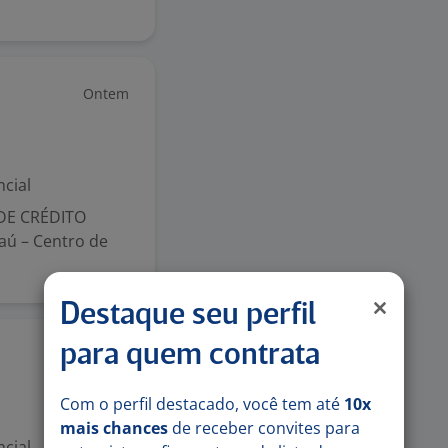
Ontem
a
cial
DE CRÉDITO
aú – Centro de
Destaque seu perfil
para quem contrata
Ontem
Com o perfil destacado, você tem até
10x
mais chances
de receber convites para
cial