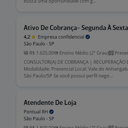
busca uma oportunidade com g...
Ativo De Cobrança- Segunda À Sext
4,2
Empresa
confidencial
São Paulo - SP
R$ 1.625,00
Ensino Médio (2º Grau)
Presen
CONSULTOR(A) DE COBRANÇA | RECUPERAÇÃO 
Modalidade: Presencial Local: Vale do Anhangab
São Paulo/SP Se você possui perfil nego...
Atendente De Loja
Pontual
RH
São Paulo - SP
R$ 1.800,00
Ensino Médio (2º Grau)
Presen