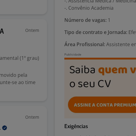
-. Assistência Médica / Medici
-. Convênio Academia
Número de vagas:
1
Ontem
BA
Tipo de contrato e Jornada:
Efe
Área Profissional:
Assistente em
mental (1º grau)
 movido pela
junte-se ao time
Ontem
Exigências
.