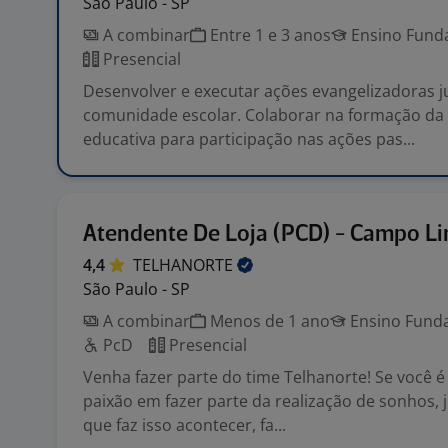
São Paulo - SP
A combinar
Entre 1 e 3 anos
Ensino Funda
Presencial
Desenvolver e executar ações evangelizadoras j
comunidade escolar. Colaborar na formação d
educativa para participação nas ações pas...
Atendente De Loja (PCD) - Campo L
4,4
TELHANORTE
São Paulo - SP
A combinar
Menos de 1 ano
Ensino Funda
PcD
Presencial
Venha fazer parte do time Telhanorte! Se você 
paixão em fazer parte da realização de sonhos, 
que faz isso acontecer, fa...