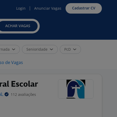
Cadastrar CV
Login
Anunciar Vagas
ACHAR VAGAS
rnada
Senioridade
PcD
iso de Vagas
al Escolar
112 avaliações
AL