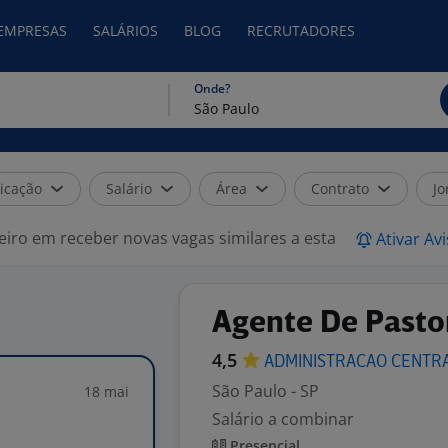
 EMPRESAS
SALÁRIOS
BLOG
RECRUTADORES
Onde?
icação
Salário
Área
Contrato
Jo
eiro em receber novas vagas similares a esta
Ativar Av
Agente De Pastor
4,5
ADMINISTRACAO
CENTR
São Paulo - SP
18 mai
Salário a combinar
Presencial