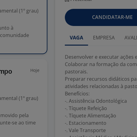
mental (1º grau)
CANDIDATAR-ME
unto à
a comunidade
VAGA
EMPRESA
AVAL
Desenvolver e executar ações 
Colaborar na formação da comu
Hoje
impo
pastorais.
Preparar recursos didáticos p
atividades relacionadas à pasto
Benefícios:
mental (1º grau)
-. Assistência Odontológica
-. Tíquete Refeição
é movido pela
-. Tíquete Alimentação
junte-se ao time
-. Estacionamento
-. Vale Transporte