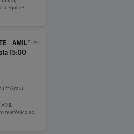
ado(a),
ssa equipe!
5 ago
E - AMIL
la 15:00
 (2º Grau)
 AMIL
 telefônico ao
.