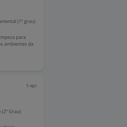
mental (1º grau)
Limpeza para
os ambientes da
5 ago
 (2º Grau)