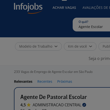
ACHAR VAGAS
AVALIAÇÕES DE
O quê?
Modelo de Trabalho
Km de você
Publ
Seja o prim
233
Vagas de Emprego de Agente Escolar em São Paulo
Relevantes
Recentes
Próximas
Agente De Pastoral Escolar
4,5
ADMINISTRACAO
CENTRAL