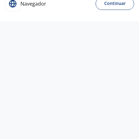
Navegador
Continuar
23 jul
Vendedor Interno
4,4
EMPREGGA
TECNOLOGIA
Mogi das Cruzes - SP
R$ 2.300,00
Entre 1 e 3 anos
Ensino Médio (2º Grau)
Presencial
Vagas semelhantes
30 jul
Vendedor - (Vendas - Lojas / Shopping)
MARIA HELENA RIBEIRO
DIAS
Mogi das Cruzes - SP