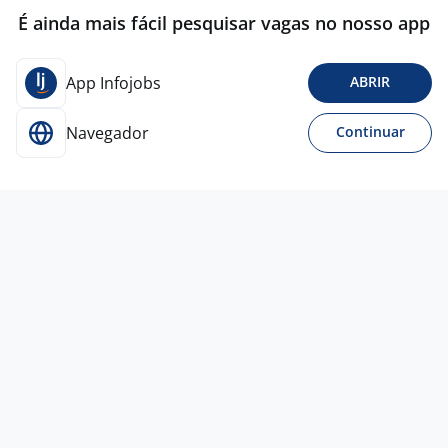
É ainda mais fácil pesquisar vagas no nosso app
App Infojobs
ABRIR
Navegador
Continuar
24 jul
AUXILIAR DE LIMPEZA HOSPITALAR
4,3
L. N. ARAUJO & MELLO
ASSESSORIA
Todo Brasil
R$ 2.000,00 a R$ 3.000,00
Ensino Médio (2º Grau)
Presencial