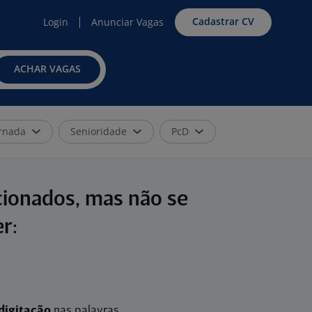
Cadastrar CV
Login
Anunciar Vagas
ACHAR VAGAS
rnada
Senioridade
PcD
cionados, mas não se
r:
digitação
nas palavras