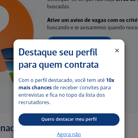
buscadas.
Ative um aviso de vagas com os crit
buscando e te avisaremos quando novas
ATIVAR AVISO DE VAGAS
Destaque seu perfil
para quem contrata
Com o perfil destacado, você tem até
10x
mais chances
de receber convites para
entrevistas e fica no topo da lista dos
recrutadores.
Quero destacar meu perfil
onadas
Agora não