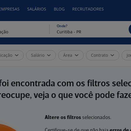
 EMPRESAS
SALÁRIOS
BLOG
RECRUTADORES
Onde?
icação
Salário
Área
Contrato
Jo
oi encontrada com os filtros sele
reocupe, veja o que você pode faze
Altere os filtros
selecionados.
Certifique-se de que não haja
erros de 