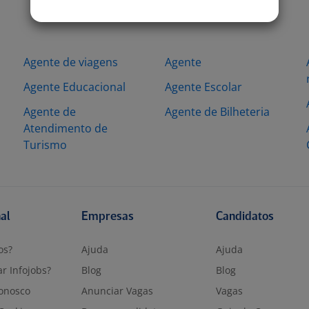
Agente de viagens
Agente
Agente Educacional
Agente Escolar
Agente de
Agente de Bilheteria
Atendimento de
Turismo
nal
Empresas
Candidatos
os?
Ajuda
Ajuda
r Infojobs?
Blog
Blog
onosco
Anunciar Vagas
Vagas