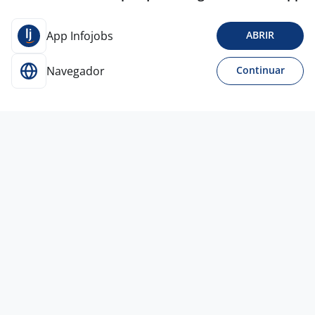
App Infojobs
ABRIR
Navegador
Continuar
Para Candidatos
Acesse o site de empregos líder e se candidate a
vagas adequadas ao seu perfil de forma fácil e
rápida.