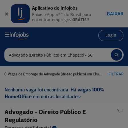
Aplicativo do Infojobs
BAIXAR
Baixe o App nº 1 do Brasil para
encontrar empregos
GRÁTIS!!
Login
0
FILTRAR
Vagas de Emprego de Advogado (direito público) em Chapecó - SC
Nenhuma vaga foi encontrada. Há
vagas 100%
HomeOffice
em outras localidades:
9 jul
Advogado - Direito Público E
Regulatório