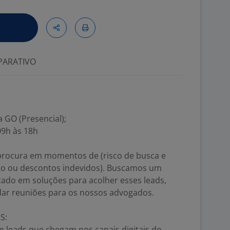
ARATIVO
a GO (Presencial);
09h às 18h
procura em momentos de (risco de busca e
o ou descontos indevidos). Buscamos um
ocado em soluções para acolher esses leads,
dar reuniões para os nossos advogados.
S:
m leads que chegam nos canais digitais do