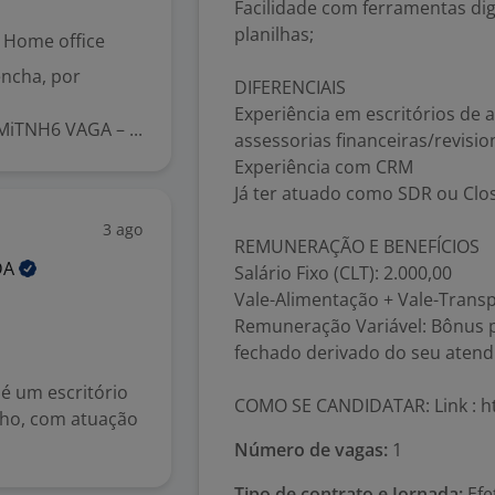
Facilidade com ferramentas dig
planilhas;
Home office
encha, por
DIFERENCIAIS
Experiência em escritórios de
MiTNH6 VAGA – ...
assessorias financeiras/revisio
Experiência com CRM
Já ter atuado como SDR ou Clos
3 ago
REMUNERAÇÃO E BENEFÍCIOS
DA
Salário Fixo (CLT): 2.000,00
Vale-Alimentação + Vale-Trans
Remuneração Variável: Bônus po
fechado derivado do seu aten
 é um escritório
COMO SE CANDIDATAR: Link : h
lho, com atuação
Número de vagas:
1
Tipo de contrato e Jornada:
Efe