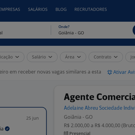
 EMPRESAS
SALÁRIOS
BLOG
RECRUTADORES
Onde?
icação
Salário
Área
Contrato
Jo
eiro em receber novas vagas similares a esta
Ativar Av
Agente Comercia
Adelaine Abreu Sociedade Indiv
Goiânia - GO
25 jun
R$ 2.000,00 a R$ 4.000,00 (Brut
ia
Presencial