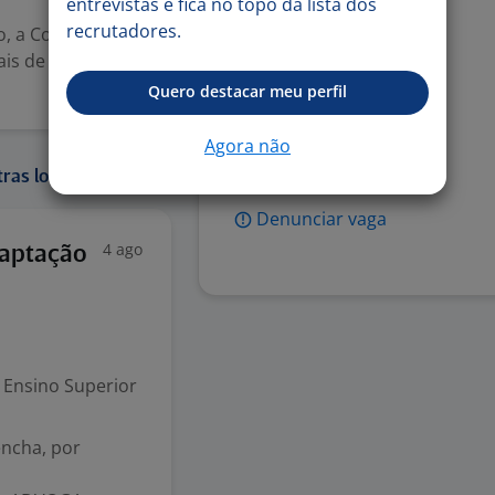
entrevistas e fica no topo da lista dos
recrutadores.
ho, a Comando
Benefícios
ais de 200
Bônus por resultado
Quero destacar meu perfil
Vale-refeição
Agora não
Vale-transporte
ras localidades:
Denunciar vaga
4 ago
Captação
Ensino Superior
encha, por