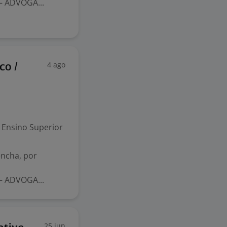
– ADVOGA...
4 ago
co /
Ensino Superior
encha, por
– ADVOGA...
25 jun