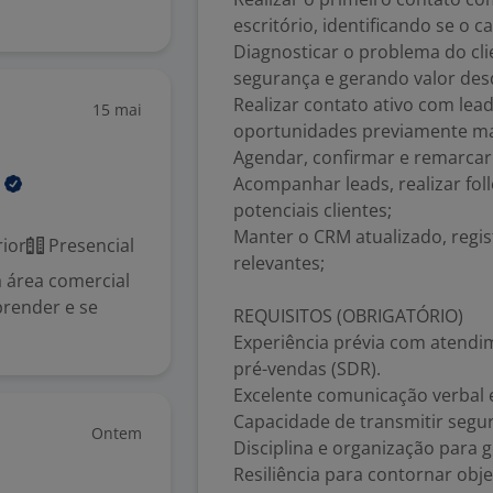
escritório, identificando se o c
Diagnosticar o problema do cli
segurança e gerando valor des
Realizar contato ativo com lea
15 mai
o
oportunidades previamente m
Agendar, confirmar e remarcar
s
Acompanhar leads, realizar fo
potenciais clientes;
Manter o CRM atualizado, regi
ior
Presencial
relevantes;
a área comercial
prender e se
REQUISITOS (OBRIGATÓRIO)
Experiência prévia com atendim
pré-vendas (SDR).
Excelente comunicação verbal e
Capacidade de transmitir segur
Ontem
Disciplina e organização para 
Resiliência para contornar obj