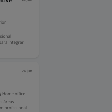
ative
ior
sional
para integrar
24 jun
Home office
as áreas
um profissional