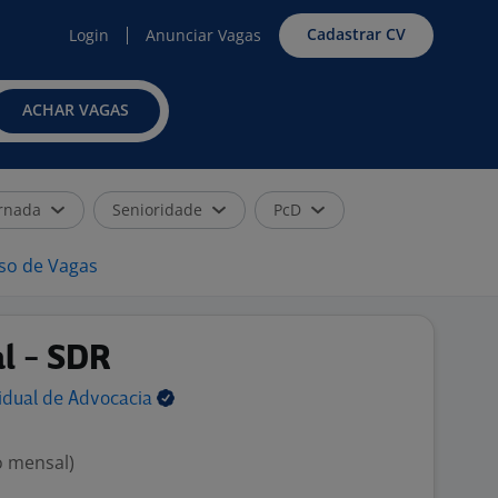
Cadastrar CV
Login
Anunciar Vagas
ACHAR VAGAS
rnada
Senioridade
PcD
iso de Vagas
l - SDR
idual de
Advocacia
o mensal)