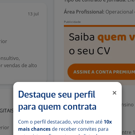
Área Profissional:
Operacional 
13 jul
ior
nsultivo,
r vendas de alto
Destaque seu perfil
Exigências
17 jun
Escolaridade Mínima: Ensino
para quem contrata
GITAIS
LTDA
Com o perfil destacado, você tem até
10x
Valorizado
rior
mais chances
de receber convites para
Experiência desejada: Entre 1