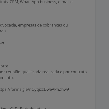
itais, CRM, WhatsApp business, e-mail e
 advocacia, empresas de cobranças ou
nais.
er;
porte
r reunião qualificada realizada e por contrato
dimento.
ttps://forms.gle/nQyqizzDweAPhZhw9
tivo – CLT - Período Integral