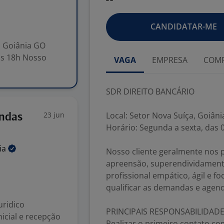
CANDIDATAR-ME
, Goiânia GO
 às 18h Nosso
VAGA
EMPRESA
COMP
SDR DIREITO BANCÁRIO
23 jun
Local: Setor Nova Suíça, Goiâni
endas
Horário: Segunda a sexta, das 
ia
Nosso cliente geralmente nos 
apreensão, superendividament
profissional empático, ágil e f
qualificar as demandas e agen
uridico
PRINCIPAIS RESPONSABILIDADE
icial e recepção
Realizar o primeiro contato co