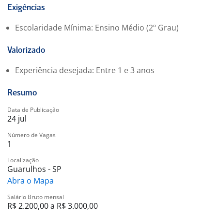
Oferecemos um ambiente de trabalho acolhedor;
Exigências
Você terá acesso a treinamentos contínuos;
Escolaridade Mínima: Ensino Médio (2º Grau)
Ambiente de trabalho dinâmico e colaborativo;
Salário fixo R$2.223,88 + comissão por meta;
Valorizado
VT + VR de 26,00 de seg. a sexta e feriados;
Segunda a sábado das 13h40 às 22h00, domingo 14h00
Experiência desejada: Entre 1 e 3 anos
às 20h00.
A GS Consultoria Comercial valoriza a diversidade e
Resumo
busca colaboradores que se identifiquem com nossos
Data de Publicação
valores e objetivos.
24 jul
Número de Vagas
1
Localização
Guarulhos - SP
Abra o Mapa
Salário Bruto mensal
R$ 2.200,00 a R$ 3.000,00