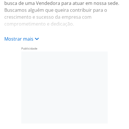
busca de uma Vendedora para atuar em nossa sede.
Buscamos alguém que queira contribuir para o
crescimento e sucesso da empresa com
comprometimento e dedicação.
ATENÇÃO: VAGA FEMININA
Mostrar mais
Funções:
Gerenciar o atendimento a clientes;
Coordenar vendas e negociações;
Acompanhar o ciclo de vendas;
Colaborar com a equipe de marketing;
Requisitos:
Experiência em vendas;
Conhecimento em técnicas de negociação;
Capacidade de trabalhar em equipe;
Atitude proativa e ética profissional.
Benefícios: